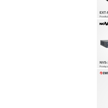
EXT-
Przedłu
NVS-
Przełąc
24 x 
2 x C
UPLI
Tryb 
Watc