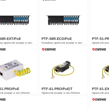
58R-EXT/PoE
PTF-58R-ECO/PoE
PTF-51-P
wy ogranicznik przepięć w sieci
8-kanałowy ogranicznik przepięć w sieci
Ogranicznik prze
t 10/100 Mb/s
Ethernet 10/100 Mb/s
51-PRO/PoE
PTF-61-PRO/PoE/T
PTF-61-EX
nik przepięć w sieci Ethernet
Ogranicznik przepięć w sieci Ethernet
Ogranicznik prze
Mb/s
10/100 Mb/s
10/100 Mb/s