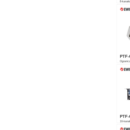
8-kanało
PTF-
Ogranicz
10/100 
PTF-
16-kanał
Etherne