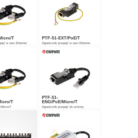
icro/T
PTF-51-EXT/PoE/T
pięć w sieci Ethernet
Ogranicznik przepięć w sieci Ethernet
10/100 Mb/s
PTF-51-
icro/T
ENG/PoE/Micro/T
/Micro/T
Ogranicznik przepięć do ochrony
systemów telewizji dozorowej IP.