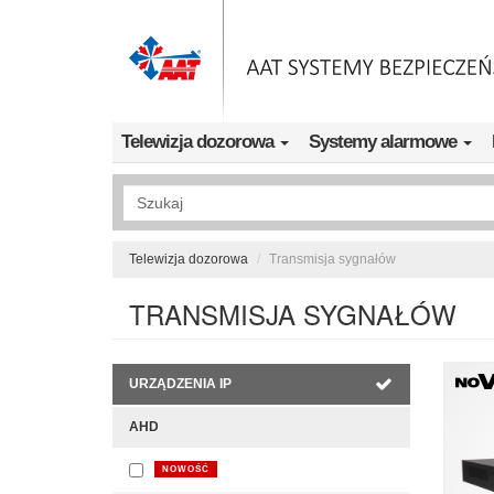
Przejdź do treści
Telewizja dozorowa
Systemy alarmowe
Wyszukiwanie pełnotekstowe
Telewizja dozorowa
Transmisja sygnałów
TRANSMISJA SYGNAŁÓW
URZĄDZENIA IP
AHD
NOWOŚĆ