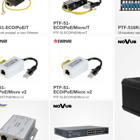
PTF-51-
51-ECO/PoE/T
ECO/PoE/Micro/T
PTF-516R
nik przepięć w sieci Ethernet
PTF-51-ECO/PoE/Micro/T
16-kanałowy ogra
Mb/s
Ethernet 10/100
51-
PTF-51-
PoE/Micro v2
ECO/PoE/Micro v2
EXT/PoE/Micro v2
PTF-51-ECO/PoE/Micro v2