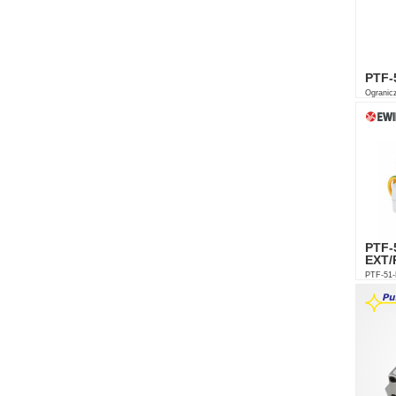
PTF-
Ogranicz
10/100 
PTF-
EXT/
PTF-51-