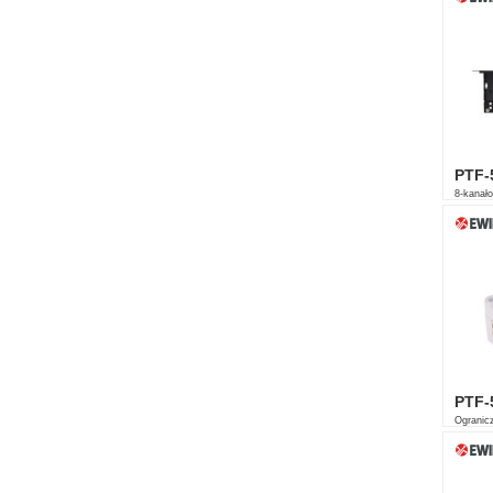
PTF-
8-kanało
Etherne
PTF-
Ogranicz
10/100 