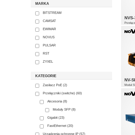
MARKA
BITSTREAM
NVS-
CAMSAT
Przełąc
EWIMAR
16 x 
2 x 1
1000
NOVUS
Tryb 
Watc
PULSAR
RST
ZYXEL
KATEGORIE
NV-S
Zasilacz PoE (2)
Moduł S
1 x 1
Przełączniki (switche) (60)
Akcesoria (8)
Moduły SFP (8)
Gigabit (23)
FastEthernet (20)
Urządzenia ochronne IP (57)