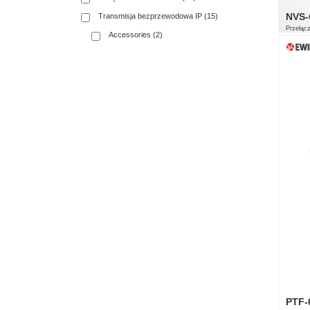
NVS-
Transmisja bezprzewodowa IP (15)
Przełąc
Accessories (2)
16 x 
2 x 1
1000
Tryb 
PTF-