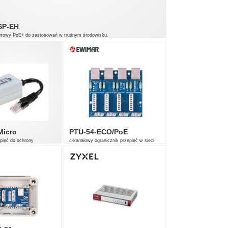
SP-EH
ortowy PoE+ do zastosowań w trudnym środowisku.
00Mb/s High PoE
000Mb/s PoE+
000Mb/s UPLINK, 1 x 1000Mb/s SFP UPLINK
Micro
PTU-54-ECO/PoE
pięć do ochrony
4-kanałowy ogranicznik przepięć w sieci
ji dozorowej IP.
Ethernet 10/100 Mb/s