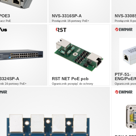
POE3
NVS-3316SP-A
NVS-3308
żacz PoE
Przełącznik 16-portowy PoE+
Przełącznik 8-p
16 x 100Mb/s PoE+
4 x 10/100/10
2 x Combo (RJ45 + SFP) 1000Mb/s
4 x 10/100/1
UPLINK
1 x 10/100/1
Tryb pracy: VLAN, Extend, QoS, PoE
Watchdog
PTF-51-
3324SP-A
RST NET PoE pcb
ENG/PoE/
znik 24-portowy PoE+
Ogranicznik przepięć do ochrony
Ogranicznik prze
systemów telewizji dozorowej IP.
systemów telewiz
100Mb/s PoE+
ombo (RJ45 + SFP) 1000Mb/s
NK
pracy: VLAN, Extend, QoS, PoE
hdog