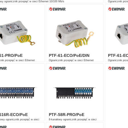
wy ogranicznik przepięć w sieci Ethernet 10/100 Mb/s
Ogranicznik prze
10/100 Mb/s
61-PRO/PoE
PTF-61-ECO/PoE/DIN
PTF-61-E
nik przepięć w sieci Ethernet
Ogranicznik przepięć w sieci Ethernet
Ogranicznik prze
Mb/s
10/100 Mb/s
10/100 Mb/s
616R-ECO/PoE
PTF-58R-PRO/PoE
owy ogranicznik przepięć w sieci
8-kanałowy ogranicznik przepięć w sieci
t 10/100 Mb/s
Ethernet 10/100 Mb/s