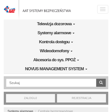
Przejdź do treści
Toggle
naviga
Telewizja dozorowa
Systemy alarmowe
Kontrola dostępu
Wideodomofony
Akcesoria do sys. PPOŻ
NOVUS MANAGEMENT SYSTEM
Wyszukiwanie pełnotekstowe
ZALOGUJ
REJESTRACJA
Systemy alarmowe
Centrale bezprzewodowe