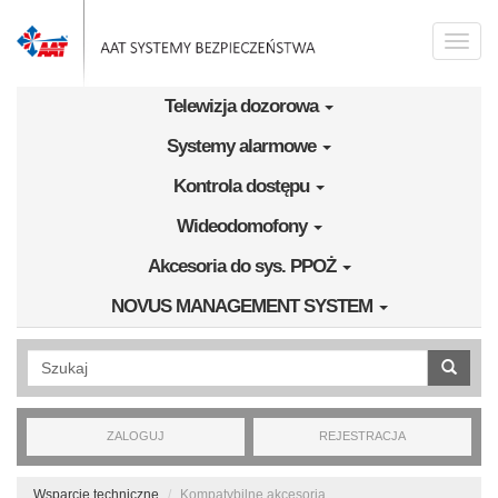
Przejdź do treści
Toggle
naviga
Telewizja dozorowa
Systemy alarmowe
Kontrola dostępu
Wideodomofony
Akcesoria do sys. PPOŻ
NOVUS MANAGEMENT SYSTEM
Wyszukiwanie pełnotekstowe
ZALOGUJ
REJESTRACJA
Wsparcie techniczne
Kompatybilne akcesoria