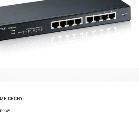
SZE CECHY
 RJ-45