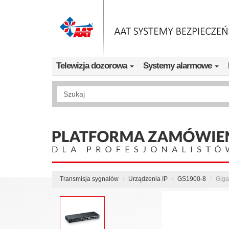
Przejdź do treści
Telewizja dozorowa
Systemy alarmowe
Wyszukiwanie pełnotekstowe
Transmisja sygnałów
Urządzenia IP
GS1900-8
Giga