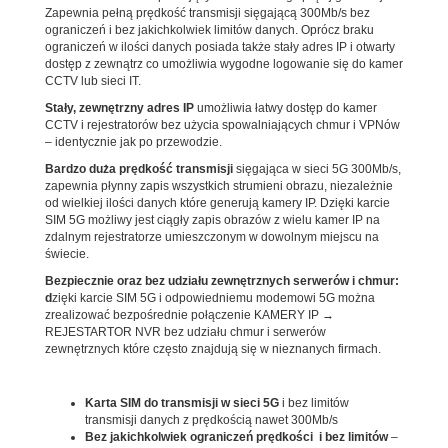
Zapewnia pełną prędkość transmisji sięgającą 300Mb/s bez
ograniczeń i bez jakichkolwiek limitów danych. Oprócz braku
ograniczeń w ilości danych posiada także stały adres IP i otwarty
dostęp z zewnątrz co umożliwia wygodne logowanie się do kamer
CCTV lub sieci IT.
Stały, zewnętrzny adres IP
umożliwia łatwy dostęp do kamer
CCTV i rejestratorów bez użycia spowalniających chmur i VPNów
– identycznie jak po przewodzie.
Bardzo duża prędkość transmisji
sięgająca w sieci 5G 300Mb/s,
zapewnia płynny zapis wszystkich strumieni obrazu, niezależnie
od wielkiej ilości danych które generują kamery IP. Dzięki karcie
SIM 5G możliwy jest ciągły zapis obrazów z wielu kamer IP na
zdalnym rejestratorze umieszczonym w dowolnym miejscu na
świecie.
Bezpiecznie oraz bez udziału zewnętrznych serwerów i chmur:
d
zięki karcie SIM 5G i odpowiedniemu modemowi 5G można
zrealizować bezpośrednie połączenie KAMERY IP →
REJESTARTOR NVR bez udziału chmur i serwerów
zewnętrznych które często znajdują się w nieznanych firmach.
Karta SIM do transmisji w sieci 5G
i bez limitów
transmisji danych z prędkością nawet 300Mb/s
Bez jakichkolwiek ograniczeń prędkości i bez limitów
–