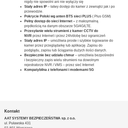
nigdy nie spowolni ani nie wyłączy się
Stały adres IP
– łatwy dostęp do kamer z zewnątrz jak i po
przewodzie.
Pokrycie Polski wg anten BTS sieci PLUS
( Plus GSM)
Pełny dostęp do sieci Internet –
z maksymalną
prędkością na danym obszarze 5G/4G/LTE.
Przesyłanie wielu strumieni z kamer CCTV do
NVR
przez Internet i przez 24h/dobę bez ograniczeń
Stały adres IP
– umożliwia proste i szybkie logowanie do
kamer przez przeglądarkę lub aplikację. Zapisu do
podglądu, zapisu lub ściągania dużych ilości danych.
Bezpiecznie bez udziału chmur
– umożliwia bezpośredni
i bezpieczny zapis wielu strumieni na dowolnym
rejestratorze NVR / VMS – przez sieć Internet
Kompatybilna z telefonami i modemami 5G
Kontakt
AAT SYSTEMY BEZPIECZEŃSTWA sp. z o.o.
ul. Puławska 431
02-801 Warszawa