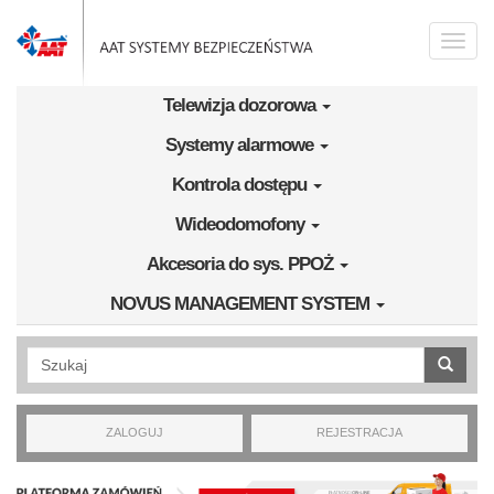
Przejdź do treści
Toggle
naviga
Telewizja dozorowa
Systemy alarmowe
Kontrola dostępu
Wideodomofony
Akcesoria do sys. PPOŻ
NOVUS MANAGEMENT SYSTEM
Wyszukiwanie pełnotekstowe
ZALOGUJ
REJESTRACJA