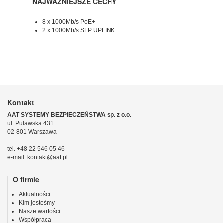
NAJWAŻNIEJSZE CECHY
8 x 1000Mb/s PoE+
2 x 1000Mb/s SFP UPLINK
Kontakt
AAT SYSTEMY BEZPIECZEŃSTWA sp. z o.o.
ul. Puławska 431
02-801 Warszawa
tel. +48 22 546 05 46
e-mail: kontakt@aat.pl
O firmie
Aktualności
Kim jesteśmy
Nasze wartości
Współpraca