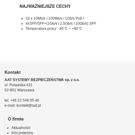
NAJWAŻNIEJSZE CECHY
32 x 10Mb/s / 100Mb/s / 1Gb/s PoE+
4xSFP/SFP+(1Gb/s / 2.5Gb/s / 10Gb/s) SFP
Temperatura pracy: -40°C ÷ +80°C
Kontakt
AAT SYSTEMY BEZPIECZEŃSTWA sp. z o.o.
ul. Puławska 431
02-801 Warszawa
tel. +48 22 546 05 46
e-mail: kontakt@aat.pl
O firmie
Aktualności
Kim jesteśmy