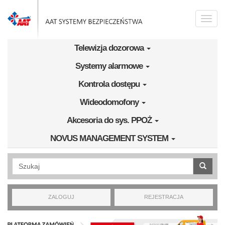
Przejdź do treści
Toggle
naviga
Telewizja dozorowa
Systemy alarmowe
Kontrola dostępu
Wideodomofony
Akcesoria do sys. PPOŻ
NOVUS MANAGEMENT SYSTEM
Wyszukiwanie pełnotekstowe
ZALOGUJ
REJESTRACJA