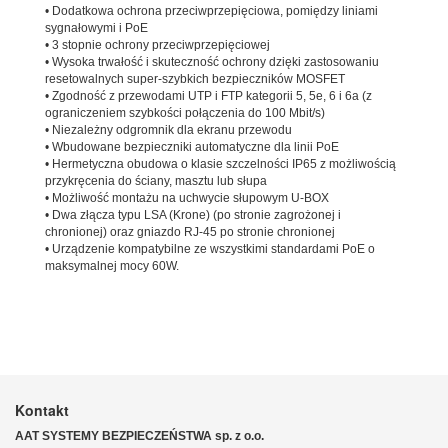
• Dodatkowa ochrona przeciwprzepięciowa, pomiędzy liniami
sygnałowymi i PoE
• 3 stopnie ochrony przeciwprzepięciowej
• Wysoka trwałość i skuteczność ochrony dzięki zastosowaniu
resetowalnych super-szybkich bezpieczników MOSFET
• Zgodność z przewodami UTP i FTP kategorii 5, 5e, 6 i 6a (z
ograniczeniem szybkości połączenia do 100 Mbit/s)
• Niezależny odgromnik dla ekranu przewodu
• Wbudowane bezpieczniki automatyczne dla linii PoE
• Hermetyczna obudowa o klasie szczelności IP65 z możliwością
przykręcenia do ściany, masztu lub słupa
• Możliwość montażu na uchwycie słupowym U-BOX
• Dwa złącza typu LSA (Krone) (po stronie zagrożonej i
chronionej) oraz gniazdo RJ-45 po stronie chronionej
• Urządzenie kompatybilne ze wszystkimi standardami PoE o
maksymalnej mocy 60W.
Kontakt
AAT SYSTEMY BEZPIECZEŃSTWA sp. z o.o.