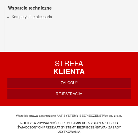
Wsparcie techniczne
Kompatybilne akcesoria
STREFA
KLIENTA
ZALOGUJ
REJESTRACJA
Wszelkie prawa zastrzeżone AAT SYSTEMY BEZPIECZEŃSTWA sp. z o.o.
POLITYKA PRYWATNOŚCI
•
REGULAMIN KORZYSTANIA Z USŁUG
ŚWIADCZONYCH PRZEZ AAT SYSTEMY BEZPIECZEŃSTWA
•
ZASADY
UŻYTKOWANIA