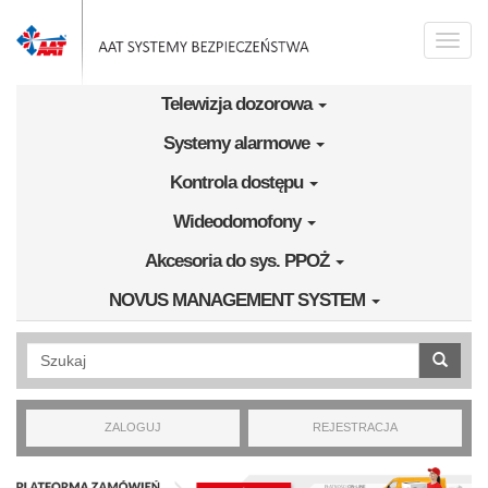
Przejdź do treści
Toggle
naviga
Telewizja dozorowa
Systemy alarmowe
Kontrola dostępu
Wideodomofony
Akcesoria do sys. PPOŻ
NOVUS MANAGEMENT SYSTEM
Wyszukiwanie pełnotekstowe
ZALOGUJ
REJESTRACJA