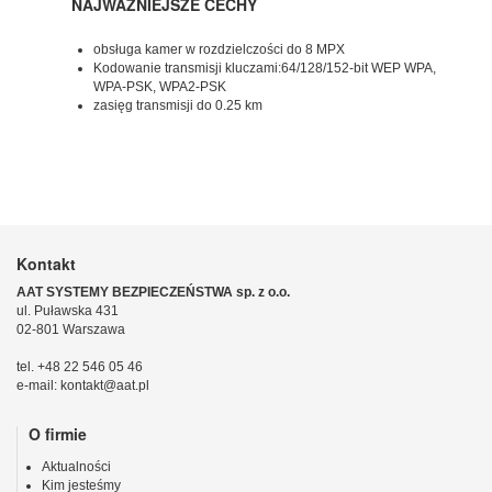
NAJWAŻNIEJSZE CECHY
obsługa kamer w rozdzielczości do 8 MPX
Kodowanie transmisji kluczami:64/128/152-bit WEP WPA,
WPA-PSK, WPA2-PSK
zasięg transmisji do 0.25 km
Kontakt
AAT SYSTEMY BEZPIECZEŃSTWA sp. z o.o.
ul. Puławska 431
02-801 Warszawa
tel. +48 22 546 05 46
e-mail: kontakt@aat.pl
O firmie
Aktualności
Kim jesteśmy