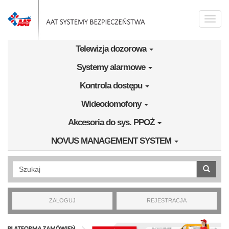
Przejdź do treści
Toggle
naviga
Telewizja dozorowa
Systemy alarmowe
Kontrola dostępu
Wideodomofony
Akcesoria do sys. PPOŻ
NOVUS MANAGEMENT SYSTEM
Wyszukiwanie pełnotekstowe
ZALOGUJ
REJESTRACJA