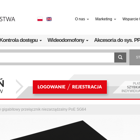
O nas
Marketing
Wsparcie 
Kontrola dostępu
Wideodomofony
Akcesoria do sys. 
S
y gigabitowy przełącznik niezarządzalny PoE SG64