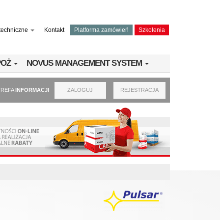
techniczne
Kontakt
Platforma zamówień
Szkolenia
PPOŻ
NOVUS MANAGEMENT SYSTEM
TREFA
INFORMACJI
ZALOGUJ
REJESTRACJA