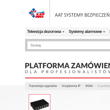
Przejdź do treści
Telewizja dozorowa
Systemy alarmowe
Wyszukiwanie pełnotekstowe
Transmisja sygnałów
Urządzenia IP
SG64
4-portow