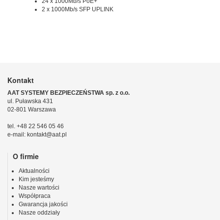
24 x 1000Mb/s PoE+
2 x 1000Mb/s SFP UPLINK
Kontakt
AAT SYSTEMY BEZPIECZEŃSTWA sp. z o.o.
ul. Puławska 431
02-801 Warszawa
tel. +48 22 546 05 46
e-mail: kontakt@aat.pl
O firmie
Aktualności
Kim jesteśmy
Nasze wartości
Współpraca
Gwarancja jakości
Nasze oddziały