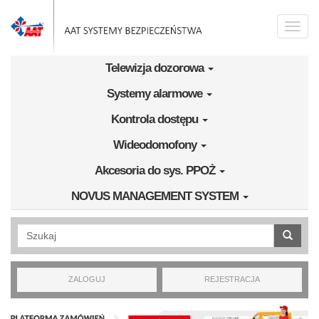
Przejdź do treści
Toggle
naviga
Telewizja dozorowa
Systemy alarmowe
Kontrola dostępu
Wideodomofony
Akcesoria do sys. PPOŻ
NOVUS MANAGEMENT SYSTEM
Wyszukiwanie pełnotekstowe
ZALOGUJ
REJESTRACJA