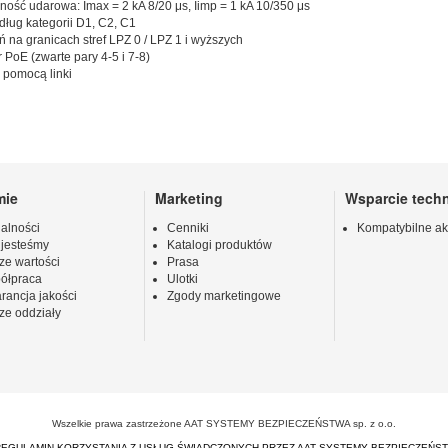
ość udarowa: Imax = 2 kA 8/20 μs, Iimp = 1 kA 10/350 μs
ług kategorii D1, C2, C1
 na granicach stref LPZ 0 / LPZ 1 i wyższych
 PoE (zwarte pary 4-5 i 7-8)
 pomocą linki
mie
Marketing
Wsparcie tech
alności
Cenniki
Kompatybilne ak
 jesteśmy
Katalogi produktów
ze wartości
Prasa
ółpraca
Ulotki
rancja jakości
Zgody marketingowe
ze oddziały
Wszelkie prawa zastrzeżone AAT SYSTEMY BEZPIECZEŃSTWA sp. z o.o.
REGULAMIN KORZYSTANIA Z USŁUG ŚWIADCZONYCH PRZEZ AAT SYSTEMY BEZPIECZEŃS