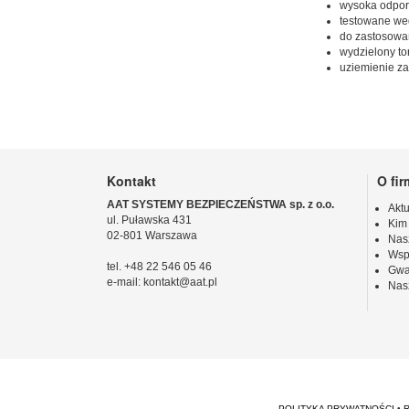
wysoka odporn
testowane wed
do zastosowań
wydzielony tor
uziemienie za
Kontakt
O fir
AAT SYSTEMY BEZPIECZEŃSTWA sp. z o.o.
Aktu
ul. Puławska 431
Kim
02-801 Warszawa
Nas
Wsp
tel. +48 22 546 05 46
Gwa
e-mail: kontakt@aat.pl
Nas
POLITYKA PRYWATNOŚCI
•