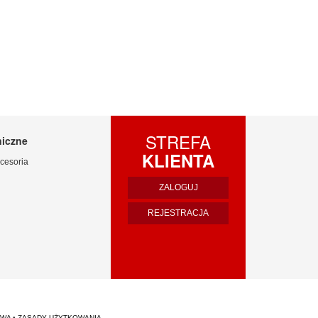
STREFA
niczne
KLIENTA
cesoria
ZALOGUJ
REJESTRACJA
TWA
•
ZASADY UŻYTKOWANIA