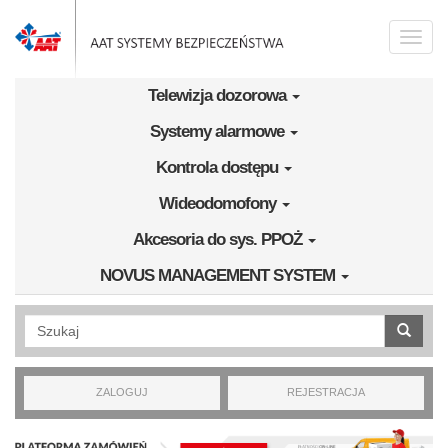
Przejdź do treści
Toggle
naviga
Telewizja dozorowa
Systemy alarmowe
Kontrola dostępu
Wideodomofony
Akcesoria do sys. PPOŻ
NOVUS MANAGEMENT SYSTEM
Wyszukiwanie pełnotekstowe
ZALOGUJ
REJESTRACJA