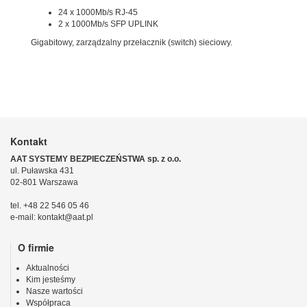
24 x 1000Mb/s RJ-45
2 x 1000Mb/s SFP UPLINK
Gigabitowy, zarządzalny przełacznik (switch) sieciowy.
Kontakt
AAT SYSTEMY BEZPIECZEŃSTWA sp. z o.o.
ul. Puławska 431
02-801 Warszawa
tel. +48 22 546 05 46
e-mail: kontakt@aat.pl
O firmie
Aktualności
Kim jesteśmy
Nasze wartości
Współpraca