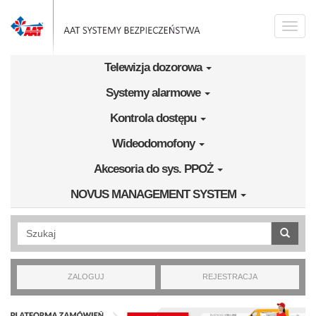
Przejdź do treści
Toggle
naviga
Telewizja dozorowa
Systemy alarmowe
Kontrola dostępu
Wideodomofony
Akcesoria do sys. PPOŻ
NOVUS MANAGEMENT SYSTEM
Wyszukiwanie pełnotekstowe
ZALOGUJ
REJESTRACJA