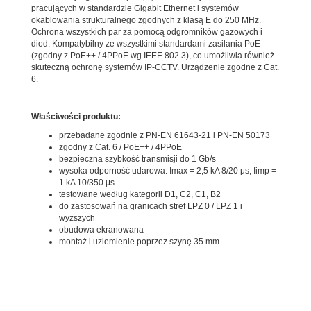
pracujących w standardzie Gigabit Ethernet i systemów
okablowania strukturalnego zgodnych z klasą E do 250 MHz.
Ochrona wszystkich par za pomocą odgromników gazowych i
diod. Kompatybilny ze wszystkimi standardami zasilania PoE
(zgodny z PoE++ / 4PPoE wg IEEE 802.3), co umożliwia również
skuteczną ochronę systemów IP-CCTV. Urządzenie zgodne z Cat.
6.
Właściwości produktu:
przebadane zgodnie z PN-EN 61643-21 i PN-EN 50173
zgodny z Cat. 6 / PoE++ / 4PPoE
bezpieczna szybkość transmisji do 1 Gb/s
wysoka odporność udarowa: Imax = 2,5 kA 8/20 μs, Iimp =
1 kA 10/350 μs
testowane według kategorii D1, C2, C1, B2
do zastosowań na granicach stref LPZ 0 / LPZ 1 i
wyższych
obudowa ekranowana
montaż i uziemienie poprzez szynę 35 mm