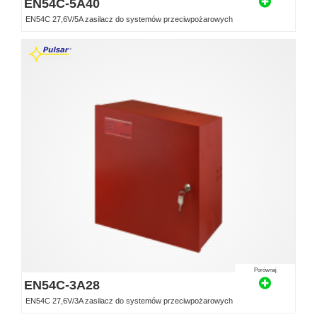
EN54C-5A40
EN54C 27,6V/5A zasilacz do systemów przeciwpożarowych
Porównaj
EN54C-3A28
EN54C 27,6V/3A zasilacz do systemów przeciwpożarowych