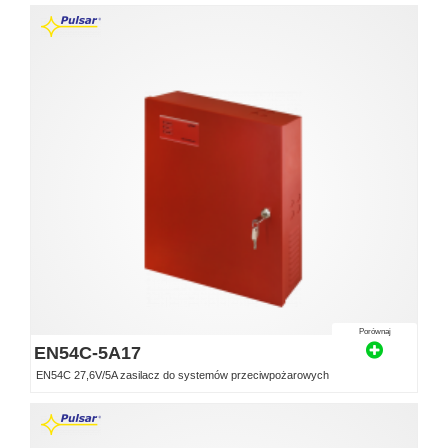
Porównaj
EN54C-5A17
EN54C 27,6V/5A zasilacz do systemów przeciwpożarowych