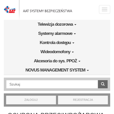
Przejdź do treści
Toggle
naviga
Telewizja dozorowa
Systemy alarmowe
Kontrola dostępu
Wideodomofony
Akcesoria do sys. PPOŻ
NOVUS MANAGEMENT SYSTEM
Wyszukiwanie pełnotekstowe
ZALOGUJ
REJESTRACJA