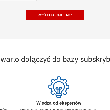
WYŚLIJ FORMULARZ
 warto dołączyć do bazy subskry
Wiedza od ekspertów
temów
Sprawdzone wskazówki od ekspertów w zakresie ochrony