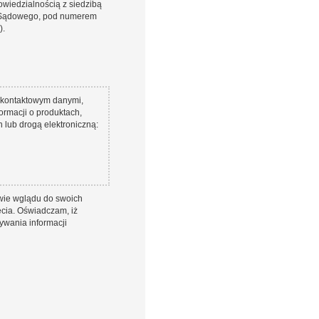
iedzialnością z siedzibą
u Sądowego, pod numerem
).
 kontaktowym danymi,
ormacji o produktach,
lub drogą elektroniczną:
wie wglądu do swoich
cia. Oświadczam, iż
ywania informacji