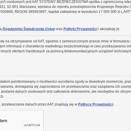
nych osobowych jest AAT SYSTEMY BEZPIECZEŃSTWA spółka z ograniczoną odpow
 431, 02-801 Warszawa, wpisana do rejestru przedsiębiorców Krajowego Rejestr
00868, REGON 385953687, kapitał zakładowy w wysokości 17 005 000 zł („AAT”
ią
Regulaminu Świadczenia Usług
oraz
Polityki Prywatności
i akceptuję je.
ę na otrzymywanie od AAT, zgodnie z zamieszczonymi przeze mnie w formularzu
tym informacji o charakterze marketingu bezpośredniego w celu przekazywania inf
 innych ofertach handlowych za pomocą telekomunikacyjnych urządzeń końcowych 
stałem poinformowany o możliwości wycofania zgody w dowolnym momencie, pra
awiania, domagania się zaprzestania ich przetwarzania oraz zażądania ich usunię
 podanie danych osobowych jest całkowicie dobrowolne, ale niezbędne do otrzym
ch.
. przetwarzania danych przez AAT znajdują się w
Polityce Prywatności
.