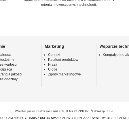
mienia i nowoczesnych technologii.
mie
Marketing
Wsparcie tech
alności
Cenniki
Kompatybilne ak
 jesteśmy
Katalogi produktów
ze wartości
Prasa
ółpraca
Ulotki
rancja jakości
Zgody marketingowe
ze oddziały
Wszelkie prawa zastrzeżone AAT SYSTEMY BEZPIECZEŃSTWA sp. z o.o.
REGULAMIN KORZYSTANIA Z USŁUG ŚWIADCZONYCH PRZEZ AAT SYSTEMY BEZPIECZEŃS