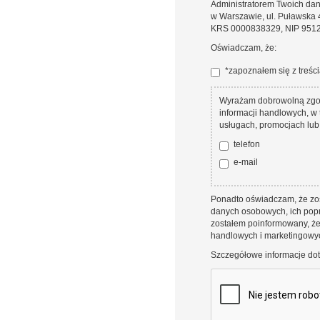
Administratorem Twoich da
w Warszawie, ul. Puławska
KRS 0000838329, NIP 95125
Oświadczam, że:
*zapoznałem się z treśc
Zgoda 1
*
Wyrażam dobrowolną zgod
Dobrowolna zgoda
informacji handlowych, w 
usługach, promocjach lub
telefon
e-mail
Ponadto oświadczam, że zo
danych osobowych, ich popr
zostałem poinformowany, że
handlowych i marketingowy
Szczegółowe informacje dot