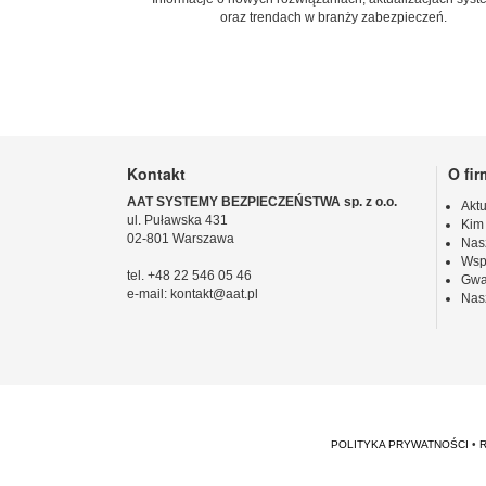
oraz trendach w branży zabezpieczeń.
Kontakt
O fir
AAT SYSTEMY BEZPIECZEŃSTWA sp. z o.o.
Aktu
ul. Puławska 431
Kim
02-801 Warszawa
Nas
Wsp
tel. +48 22 546 05 46
Gwa
e-mail: kontakt@aat.pl
Nas
POLITYKA PRYWATNOŚCI
•