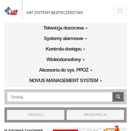
Przejdź do treści
Toggle
naviga
Telewizja dozorowa
Systemy alarmowe
Kontrola dostępu
Wideodomofony
Akcesoria do sys. PPOŻ
NOVUS MANAGEMENT SYSTEM
Wyszukiwanie pełnotekstowe
ZALOGUJ
REJESTRACJA