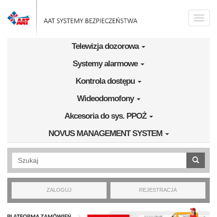
Przejdź do treści
Toggle
naviga
Telewizja dozorowa
Systemy alarmowe
Kontrola dostępu
Wideodomofony
Akcesoria do sys. PPOŻ
NOVUS MANAGEMENT SYSTEM
Wyszukiwanie pełnotekstowe
ZALOGUJ
REJESTRACJA