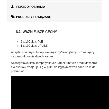
PLIKI DO POBRANIA
PRODUKTY POWIĄZANE
NAJWAŻNIEJSZE CECHY
2 x 100Mb/s PoE
1 x 100Mb/s UPLINK
Adapter ścienny/sufitowy, wewnętrzny/zewnętrzny, pozwalający
na zamontowanie dwóch kamer.
Szczegółowa lista kompatybilnych kamer i innych produktów oraz
akcesoriów, znajduje się w pliku dostępnym w zakładce "Pliki do
pobrania".