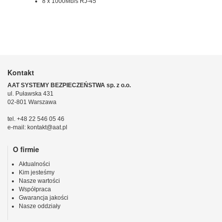
8 x 1000Mb/s RJ-45
Kontakt
AAT SYSTEMY BEZPIECZEŃSTWA sp. z o.o.
ul. Puławska 431
02-801 Warszawa
tel. +48 22 546 05 46
e-mail: kontakt@aat.pl
O firmie
Aktualności
Kim jesteśmy
Nasze wartości
Współpraca
Gwarancja jakości
Nasze oddziały