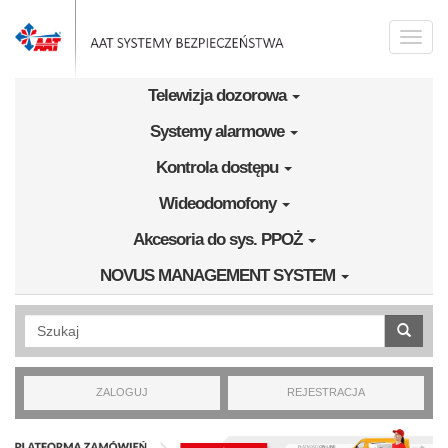
Przejdź do treści
Toggle
naviga
Telewizja dozorowa
Systemy alarmowe
Kontrola dostępu
Wideodomofony
Akcesoria do sys. PPOŻ
NOVUS MANAGEMENT SYSTEM
Wyszukiwanie pełnotekstowe
ZALOGUJ
REJESTRACJA