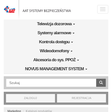
Przejdź do treści
Toggle
naviga
Telewizja dozorowa
Systemy alarmowe
Kontrola dostępu
Wideodomofony
Akcesoria do sys. PPOŻ
NOVUS MANAGEMENT SYSTEM
Wyszukiwanie pełnotekstowe
ZALOGUJ
REJESTRACJA
Marketing
Katalogi produktów