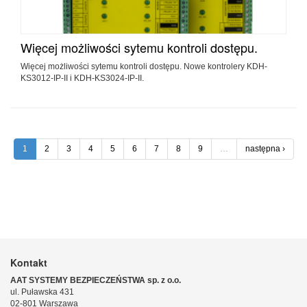
Więcej możliwości sytemu kontroli dostępu.
Więcej możliwości sytemu kontroli dostępu. Nowe kontrolery KDH-
KS3012-IP-II i KDH-KS3024-IP-II.
1
2
3
4
5
6
7
8
9
…
następna ›
Kontakt
AAT SYSTEMY BEZPIECZEŃSTWA sp. z o.o.
ul. Puławska 431
02-801 Warszawa