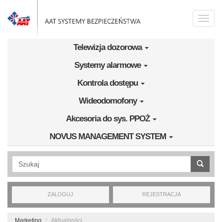
Przejdź do treści
Toggle
naviga
Telewizja dozorowa
Systemy alarmowe
Kontrola dostępu
Wideodomofony
Akcesoria do sys. PPOŻ
NOVUS MANAGEMENT SYSTEM
Wyszukiwanie pełnotekstowe
ZALOGUJ
REJESTRACJA
Marketing
Aktualności