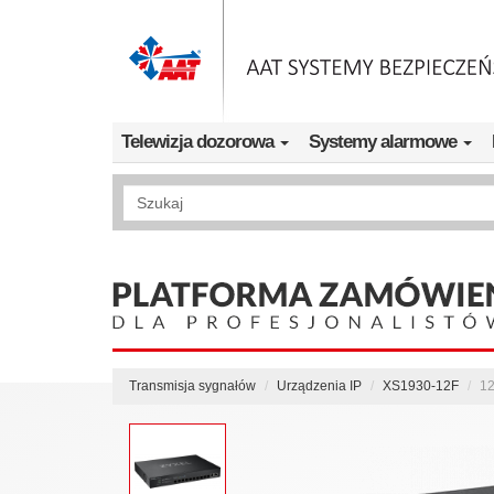
Przejdź do treści
Telewizja dozorowa
Systemy alarmowe
Wyszukiwanie pełnotekstowe
Transmisja sygnałów
Urządzenia IP
XS1930-12F
12