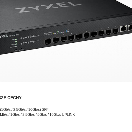
SZE CECHY
1Gb/s / 2.5Gb/s / 10Gb/s) SFP
Mb/s / 1Gb/s / 2.5Gb/s / 5Gb/s / 10Gb/s UPLINK