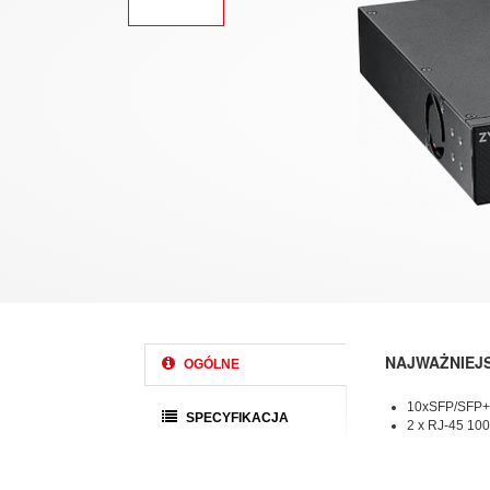
NAJWAŻNIEJ
OGÓLNE
10xSFP/SFP+(
SPECYFIKACJA
2 x RJ-45 100