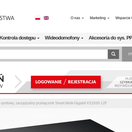
O nas
Marketing
Wsparcie 
Kontrola dostępu
Wideodomofony
Akcesoria do sys. 
S
-portowy, zarządzalny przełącznik Smart Multi-Gigabit XS1930-12F