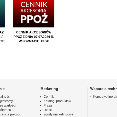
AZ
CENNIK AKCESORIÓW
IA
PPOŻ Z DNIA 07.07.2026 R.
CIE
W FORMACIE .XLSX
mie
Marketing
Wsparcie tech
alności
Cenniki
Kompatybilne ak
 jesteśmy
Katalogi produktów
ze wartości
Prasa
ółpraca
Ulotki
rancja jakości
Zgody marketingowe