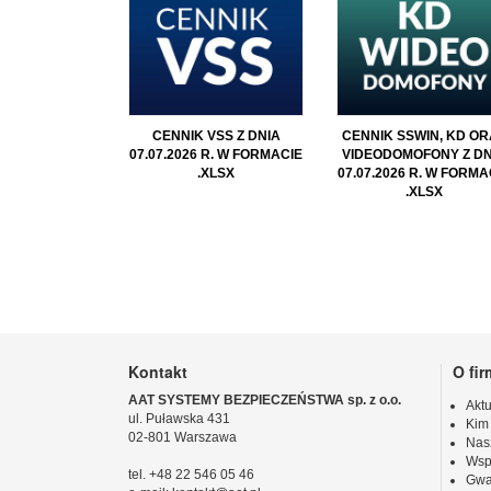
CENNIK VSS Z DNIA
CENNIK SSWIN, KD OR
07.07.2026 R. W FORMACIE
VIDEODOMOFONY Z DN
.XLSX
07.07.2026 R. W FORMA
.XLSX
Kontakt
O fir
AAT SYSTEMY BEZPIECZEŃSTWA sp. z o.o.
Aktu
ul. Puławska 431
Kim
02-801 Warszawa
Nas
Wsp
tel. +48 22 546 05 46
Gwa