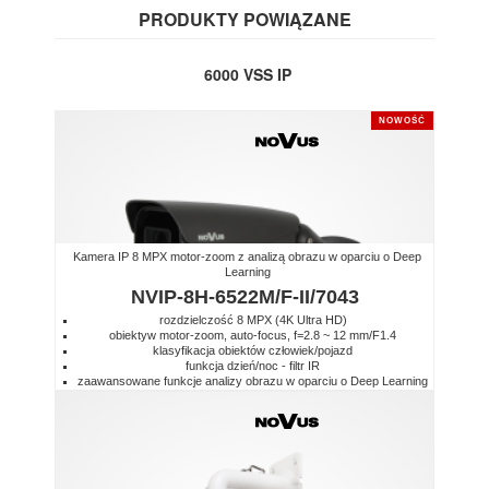
PRODUKTY POWIĄZANE
6000 VSS IP
NOWOŚĆ
Kamera IP 8 MPX motor-zoom z analizą obrazu w oparciu o Deep
Learning
NVIP-8H-6522M/F-II/7043
rozdzielczość 8 MPX (4K Ultra HD)
obiektyw motor-zoom, auto-focus, f=2.8 ~ 12 mm/F1.4
klasyfikacja obiektów człowiek/pojazd
funkcja dzień/noc - filtr IR
zaawansowane funkcje analizy obrazu w oparciu o Deep Learning