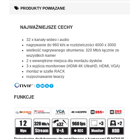
PRODUKTY POWIĄZANE
NAJWAŻNIEJSZE CECHY
32 x kanały wideo i audio
nagrywanie do 960 kl/s w rozdzielczości 4000 x 3000
wielkość nagrywanego strumienia: 320 Mb/s łącznie ze
wszystkich kamer
2 x wewnętrzne miejsca dla montażu dysków
3 x wyjścia monitorowe (HDMI 4K UltraHD, HDMI, VGA)
montaż w szafie RACK
rozpoznawanie twarzy
FUNKCJE