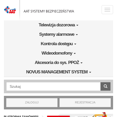
Przejdź do treści
Toggle
naviga
Telewizja dozorowa
Systemy alarmowe
Kontrola dostępu
Wideodomofony
Akcesoria do sys. PPOŻ
NOVUS MANAGEMENT SYSTEM
Wyszukiwanie pełnotekstowe
ZALOGUJ
REJESTRACJA