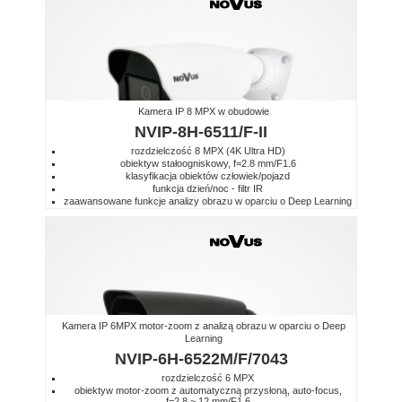
Kamera IP 8 MPX w obudowie
NVIP-8H-6511/F-II
rozdzielczość 8 MPX (4K Ultra HD)
obiektyw stałoogniskowy, f=2.8 mm/F1.6
klasyfikacja obiektów człowiek/pojazd
funkcja dzień/noc - filtr IR
zaawansowane funkcje analizy obrazu w oparciu o Deep Learning
Kamera IP 6MPX motor-zoom z analizą obrazu w oparciu o Deep
Learning
NVIP-6H-6522M/F/7043
rozdzielczość 6 MPX
obiektyw motor-zoom z automatyczną przysłoną, auto-focus,
f=2.8 ~ 12 mm/F1.6