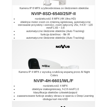
Kamera IP 8 MPX szybkoobrotowa ze śledzeniem obiektów
NVIP-8SD-6540/25/F-II
rozdzielczość 8 MPX (4K Ultra HD)
obiektyw motor-zoom ze zmienną ogniskową, automatyczne
sterowanie przysłony i ostrości, zoom optyczny 25x, f=4.8 ~ 120
mm/F1.65 ~ 3.8
automatyczne śledzenie obiektów (Auto Tracking)
funkcja dzień/noc - filtr IR
automatyczne śledzenie obiektów (Auto Tracking)
Kamera IP 4 MPX z wysoką czułością wspartą przez AI Night
Colors
NVIP-4H-6601/WL/F
rozdzielczość 4 MPX
obiektyw stałoogniskowy, f=2.8 mm/F1.0
klasyfikacja obiektów człowiek/pojazd
zaawansowane funkcje analizy obrazu w oparciu o Deep Learning
obsługa kart microSD