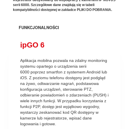
Rejestrator dedykowany do współpracy z kamerami IP NOVUS
serii 6000. Szczegółowe dane znajdują się w tabeli
kompatybilności dostępnej w zakładce PLIKI DO POBRANIA.
FUNKCJONALNOŚCI
ipGO 6
Aplikacja mobilna pozwala na zdalny monitoring
systemu opartego o urządzenia serii
6000 poprzez smartfon z systemem Android lub
iOS. Z poziomu telefonu dostępny jest podgląd
na żywo, odtwarzanie nagrań, podstawowa
konfiguracja urządzeń, sterowanie PTZ,
odbieranie powiadomień o zdarzeniach (PUSH) i
wiele innych funkcji. W przypadku korzystania z
funkcji P2P, dostęp jest wyjątkowo wygodny,
wystarczy zeskanować kod QR dostępny w
kamerze lub rejestratorze, wpisać dane
logowania i gotowe.