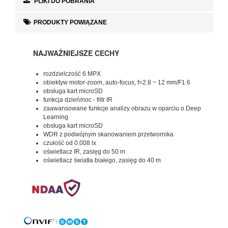
PLIKI DO POBRANIA
PRODUKTY POWIĄZANE
NAJWAŻNIEJSZE CECHY
rozdzielczość 6 MPX
obiektyw motor-zoom, auto-focus, f=2.8 ~ 12 mm/F1.6
obsługa kart microSD
funkcja dzień/noc - filtr IR
zaawansowane funkcje analizy obrazu w oparciu o Deep
Learning
obsługa kart microSD
WDR z podwójnym skanowaniem przetwornika
czułość od 0.008 lx
oświetlacz IR, zasięg do 50 m
oświetlacz światła białego, zasięg do 40 m