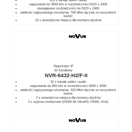
128 x kanały wideo i audio
nagrywanie do 3840 kl/s w rozdzielczości 5520 x 2400
obsługiwane rozdzielczości do 5520 x 2400
wielkość nagrywanego strumienia: 768 Mb/s łącznie ze wszystkich
kamer
16 x wewnętrzne miejsca dla montażu dysków
Rejestrator IP
32-kanałowy
NVR-6432-H2/F-II
32 x kanały wideo i audio
nagrywanie do 960 kl/s w rozdzielczości 4000 x 3000
wielkość nagrywanego strumienia: 320 Mb/s łącznie ze wszystkich
kamer
2 x wewnętrzne miejsca dla montażu dysków
3 x wyjścia monitorowe (HDMI 4K UltraHD, HDMI, VGA)