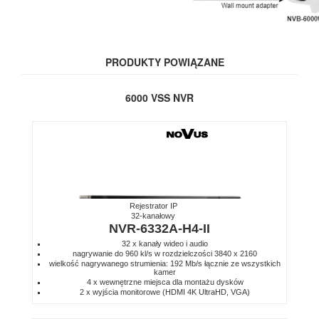
PRODUKTY POWIĄZANE
6000 VSS NVR
Rejestrator IP
32-kanałowy
NVR-6332A-H4-II
32 x kanały wideo i audio
nagrywanie do 960 kl/s w rozdzielczości 3840 x 2160
wielkość nagrywanego strumienia: 192 Mb/s łącznie ze wszystkich
kamer
4 x wewnętrzne miejsca dla montażu dysków
2 x wyjścia monitorowe (HDMI 4K UltraHD, VGA)