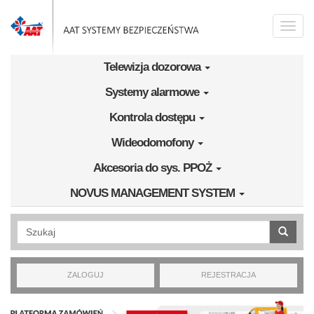
Przejdź do treści
Toggle
naviga
Telewizja dozorowa
Systemy alarmowe
Kontrola dostępu
Wideodomofony
Akcesoria do sys. PPOŻ
NOVUS MANAGEMENT SYSTEM
Wyszukiwanie pełnotekstowe
ZALOGUJ
REJESTRACJA