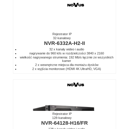
Rejestrator IP
32-kanałowy
NVR-6332A-H2-II
32 x kanały wideo i audio
nagrywanie do 960 kl/s w rozdzielczości 3840 x 2160
wielkość nagrywanego strumienia: 192 Mb/s łącznie ze wszystkich
kamer
2 x wewnętrzne miejsca dla montażu dysków
2 x wyjścia monitorowe (HDMI 4K UltraHD, VGA)
Rejestrator IP
128-kanałowy
NVR-64128-H16/FR