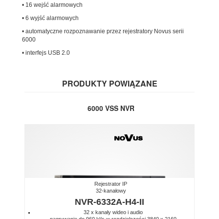
• 16 wejść alarmowych
• 6 wyjść alarmowych
• automatyczne rozpoznawanie przez rejestratory Novus serii
6000
• interfejs USB 2.0
PRODUKTY POWIĄZANE
6000 VSS NVR
Rejestrator IP
32-kanałowy
NVR-6332A-H4-II
32 x kanały wideo i audio
nagrywanie do 960 kl/s w rozdzielczości 3840 x 2160