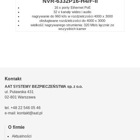
NVR-6332P16-H4/F-II
16 x porty Ethernet PoE
32 x kanały wideo i audio
nagrywanie do 960 kl/s w rozdzielczości 4000 x 3000
obsługiwane rozdzielczości do 4000 x 3000
wielkość nagrywanego strumienia: 320 Mb/s łącznie ze
wszystkich kamer
Kontakt
AAT SYSTEMY BEZPIECZEŃSTWA sp. z o.o.
ul. Puławska 431
02-801 Warszawa
tel. +48 22 546 05 46
e-mail: kontakt@aat.pl
O firmie
Aktualności