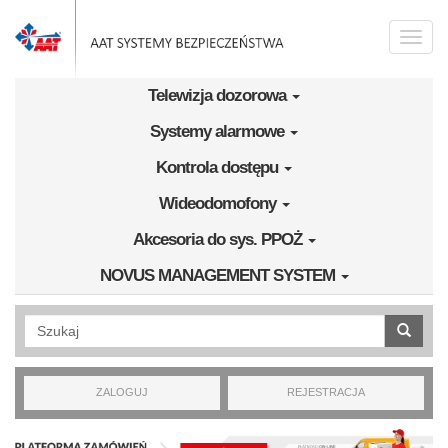
Przejdź do treści
Toggle
naviga
Telewizja dozorowa
Systemy alarmowe
Kontrola dostępu
Wideodomofony
Akcesoria do sys. PPOŻ
NOVUS MANAGEMENT SYSTEM
Wyszukiwanie pełnotekstowe
ZALOGUJ
REJESTRACJA