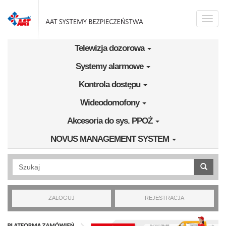
Przejdź do treści
Toggle
naviga
Telewizja dozorowa
Systemy alarmowe
Kontrola dostępu
Wideodomofony
Akcesoria do sys. PPOŻ
NOVUS MANAGEMENT SYSTEM
Wyszukiwanie pełnotekstowe
ZALOGUJ
REJESTRACJA