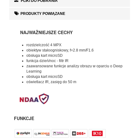
PLIKI DO POBRANIA
PRODUKTY POWIĄZANE
NAJWAŻNIEJSZE CECHY
rozdzielczość 4 MPX
obiektyw stałoogniskowy, f=2.8 mm/F1.6
obsługa kart microSD
funkcja dzień/noc - filtr IR
zaawansowane funkcje analizy obrazu w oparciu o Deep
Learning
obsługa kart microSD
oświetlacz IR, zasięg do 50 m
FUNKCJE