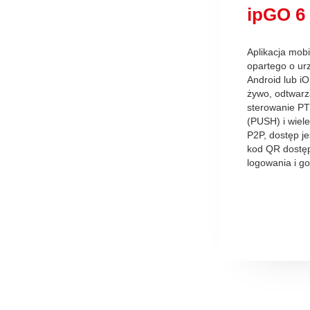
ipGO 6
Aplikacja mob
opartego o ur
Android lub i
żywo, odtwarz
sterowanie PT
(PUSH) i wiele
P2P, dostęp j
kod QR dostęp
logowania i g