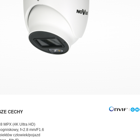
SZE CECHY
 8 MPX (4K Ultra HD)
oogniskowy, f=2.8 mm/F1.6
obiektów człowiek/pojazd