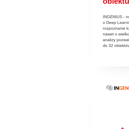
obiekt
INGENIUS - no
o Deep Learni
rozpoznanie k
nawet o wielk
analizy pozwa
do 32 obiektó