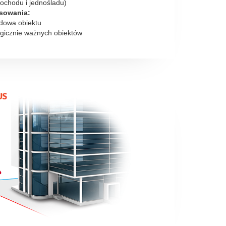
ochodu i jednośladu)
osowania:
dowa obiektu
egicznie ważnych obiektów