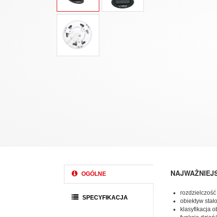
NAJWAŻNIEJ
OGÓLNE
rozdzielczość
SPECYFIKACJA
obiektyw stał
klasyfikacja 