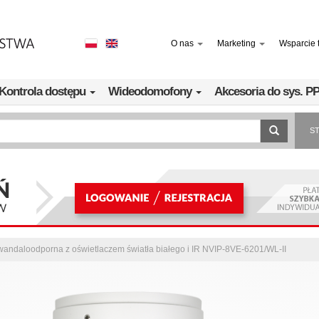
O nas
Marketing
Wsparcie 
Kontrola dostępu
Wideodomofony
Akcesoria do sys. 
S
andaloodporna z oświetlaczem światła białego i IR NVIP-8VE-6201/WL-II