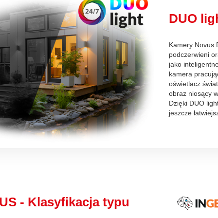
DUO lig
Kamery Novus D
podczerwieni or
jako inteligentn
kamera pracując
oświetlacz świa
obraz niosący wi
Dzięki DUO light
jeszcze łatwiejs
S - Klasyfikacja typu