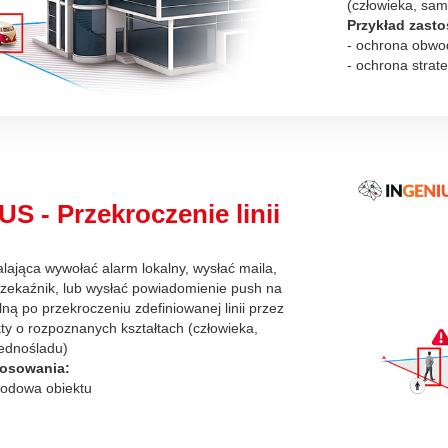
(człowieka, sam
Przykład zast
- ochrona obwo
- ochrona strat
S - Przekroczenie linii
lająca wywołać alarm lokalny, wysłać maila,
zekaźnik, lub wysłać powiadomienie push na
lną po przekroczeniu zdefiniowanej linii przez
ty o rozpoznanych kształtach (człowieka,
ednośladu)
tosowania:
wodowa obiektu