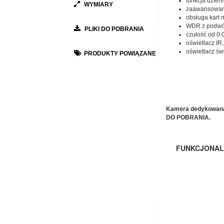
funkcja dzień/n
WYMIARY
zaawansowane
obsługa kart
WDR z podwó
PLIKI DO POBRANIA
czułość od 0.0
oświetlacz IR
oświetlacz św
PRODUKTY POWIĄZANE
Kamera dedykowana d
DO POBRANIA.
FUNKCJONAL