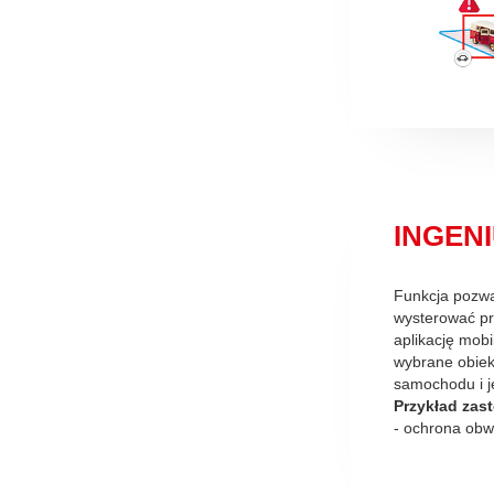
INGENIU
Funkcja pozwa
wysterować pr
aplikację mobi
wybrane obiek
samochodu i j
Przykład zas
- ochrona ob