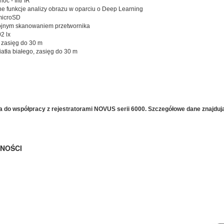
oc - filtr IR
 funkcje analizy obrazu w oparciu o Deep Learning
 microSD
jnym skanowaniem przetwornika
2 lx
, zasięg do 30 m
iatła białego, zasięg do 30 m
o współpracy z rejestratorami NOVUS serii 6000. Szczegółowe dane znajdują s
NOŚCI