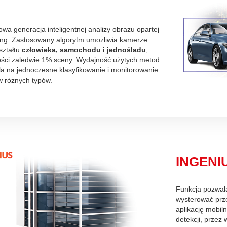
u
wa generacja inteligentnej analizy obrazu opartej
ng. Zastosowany algorytm umożliwia kamerze
ształtu
człowieka, samochodu i jednośladu
,
ości zaledwie 1% sceny. Wydajność użytych metod
la na jednoczesne klasyfikowanie i monitorowanie
w różnych typów.
INGENIU
Funkcja pozwala
wysterować prz
aplikację mobil
detekcji, przez