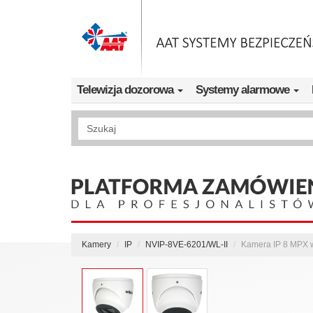
Przejdź do treści
Telewizja dozorowa
Systemy alarmowe
Wyszukiwanie pełnotekstowe
Kamery
IP
NVIP-8VE-6201/WL-II
Kamera IP 8 MPX w