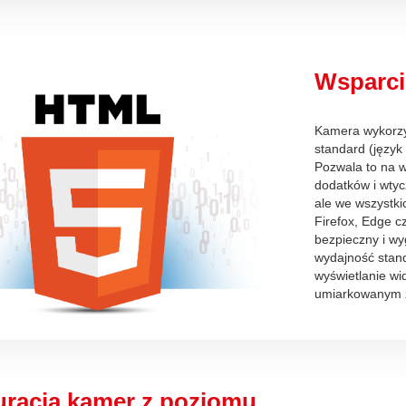
Wsparci
Kamera wykorzy
standard (języ
Pozwala to na wy
dodatków i wtycz
ale we wszystki
Firefox, Edge 
bezpieczny i wy
wydajność stan
wyświetlanie wi
umiarkowanym 
uracja kamer z poziomu