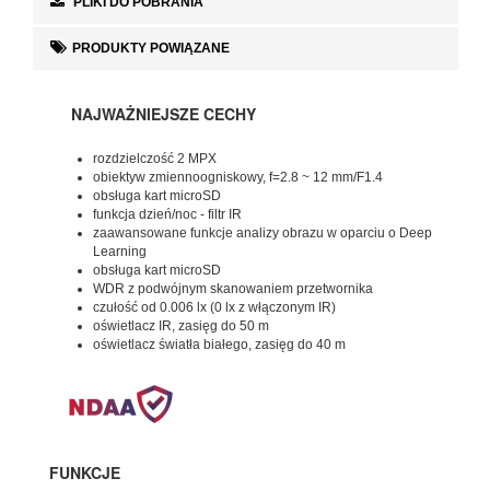
PLIKI DO POBRANIA
PRODUKTY POWIĄZANE
NAJWAŻNIEJSZE CECHY
rozdzielczość 2 MPX
obiektyw zmiennoogniskowy, f=2.8 ~ 12 mm/F1.4
obsługa kart microSD
funkcja dzień/noc - filtr IR
zaawansowane funkcje analizy obrazu w oparciu o Deep
Learning
obsługa kart microSD
WDR z podwójnym skanowaniem przetwornika
czułość od 0.006 lx (0 lx z włączonym IR)
oświetlacz IR, zasięg do 50 m
oświetlacz światła białego, zasięg do 40 m
FUNKCJE