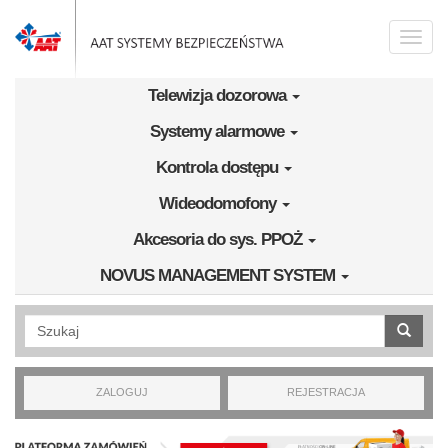
Przejdź do treści
Toggle
naviga
Telewizja dozorowa
Systemy alarmowe
Kontrola dostępu
Wideodomofony
Akcesoria do sys. PPOŻ
NOVUS MANAGEMENT SYSTEM
Wyszukiwanie pełnotekstowe
ZALOGUJ
REJESTRACJA