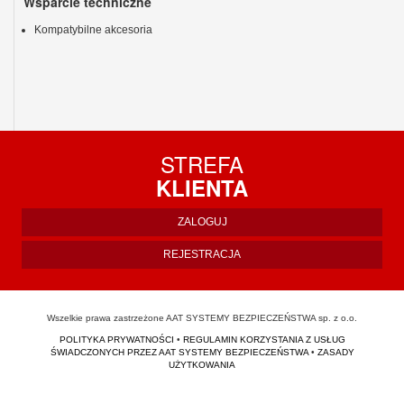
Wsparcie techniczne
Kompatybilne akcesoria
STREFA
KLIENTA
ZALOGUJ
REJESTRACJA
Wszelkie prawa zastrzeżone AAT SYSTEMY BEZPIECZEŃSTWA sp. z o.o.
POLITYKA PRYWATNOŚCI
•
REGULAMIN KORZYSTANIA Z USŁUG
ŚWIADCZONYCH PRZEZ AAT SYSTEMY BEZPIECZEŃSTWA
•
ZASADY
UŻYTKOWANIA