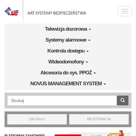
Przejdź do treści
Toggle
naviga
Telewizja dozorowa
Systemy alarmowe
Kontrola dostępu
Wideodomofony
Akcesoria do sys. PPOŻ
NOVUS MANAGEMENT SYSTEM
Wyszukiwanie pełnotekstowe
ZALOGUJ
REJESTRACJA