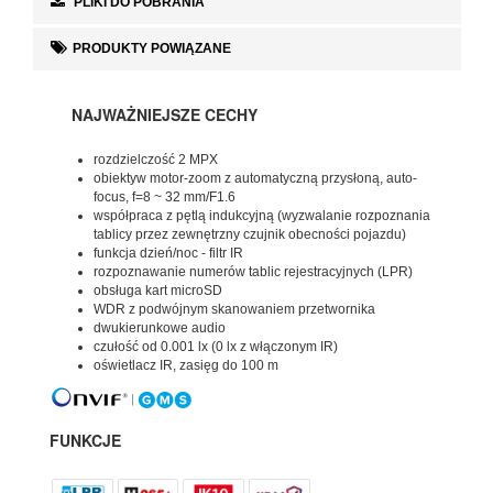
PLIKI DO POBRANIA
PRODUKTY POWIĄZANE
NAJWAŻNIEJSZE CECHY
rozdzielczość 2 MPX
obiektyw motor-zoom z automatyczną przysłoną, auto-
focus, f=8 ~ 32 mm/F1.6
współpraca z pętlą indukcyjną (wyzwalanie rozpoznania
tablicy przez zewnętrzny czujnik obecności pojazdu)
funkcja dzień/noc - filtr IR
rozpoznawanie numerów tablic rejestracyjnych (LPR)
obsługa kart microSD
WDR z podwójnym skanowaniem przetwornika
dwukierunkowe audio
czułość od 0.001 lx (0 lx z włączonym IR)
oświetlacz IR, zasięg do 100 m
FUNKCJE