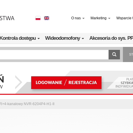
O nas
Marketing
Wsparcie 
Kontrola dostępu
Wideodomofony
Akcesoria do sys. 
S
<BR>4-kanałowy NVR-6204P4-H1-II