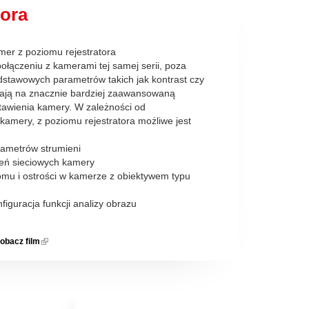
tora
mer z poziomu rejestratora
połączeniu z kamerami tej samej serii, poza
dstawowych parametrów takich jak kontrast czy
lają na znacznie bardziej zaawansowaną
tawienia kamery. W zależności od
 kamery, z poziomu rejestratora możliwe jest
rametrów strumieni
ień sieciowych kamery
omu i ostrości w kamerze z obiektywem typu
nfiguracja funkcji analizy obrazu
obacz film
(link is
external)