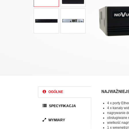
NAJWAŻNIEJ
OGÓLNE
4 x porty Eth
SPECYFIKACJA
4 x kanały wi
nagrywanie do
obsługiwane r
WYMIARY
wielkość nagr
1 x wewnętrz