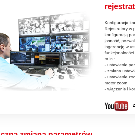
rejestra
Konfiguracja ka
Rejestratory w 
konfiguracją po
jasność, pozwa
ingerencję w us
funkcjonalności
m.in.:
- ustawienie pa
- zmiana ustaw
- ustawienie zo
motor zoom
- włączenie i ko
Z
czna zmiana parametrów