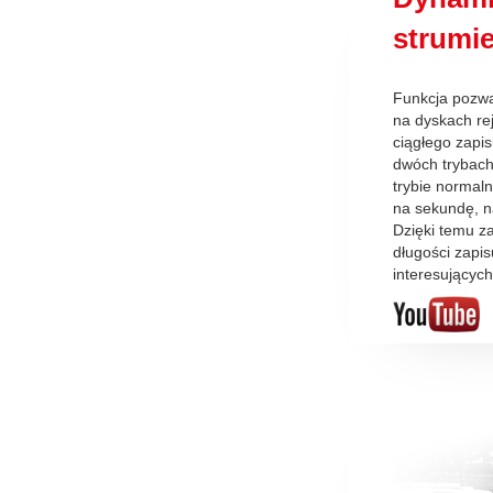
strumie
Funkcja pozwa
na dyskach re
ciągłego zapi
dwóch trybach
trybie normal
na sekundę, n
Dzięki temu z
długości zapis
interesujących