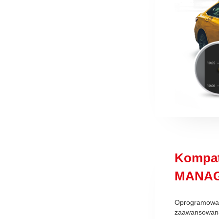
Kompat
MANAG
Oprogramowa
zaawansowaną