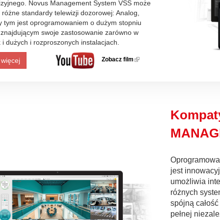
wizyjnego. Novus Management System VSS może
 różne standardy telewizji dozorowej: Analog,
zy tym jest oprogramowaniem o dużym stopniu
, znajdującym swoje zastosowanie zarówno w
 i dużych i rozproszonych instalacjach.
Zobacz film
(link is
 więcej
external)
Kompat
MANAG
Oprogramow
jest innowacy
umożliwia inte
różnych syste
spójną całość
pełnej niezale