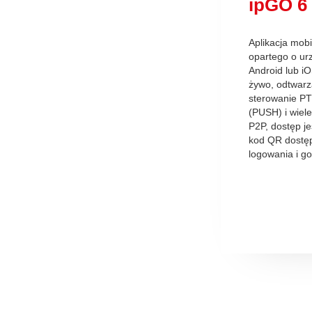
ipGO 6
Aplikacja mob
opartego o ur
Android lub i
żywo, odtwarz
sterowanie PT
(PUSH) i wiele
P2P, dostęp j
kod QR dostęp
logowania i g