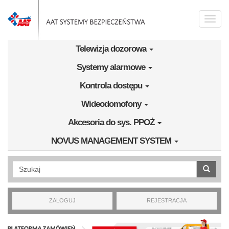
Przejdź do treści
Toggle
naviga
Telewizja dozorowa
Systemy alarmowe
Kontrola dostępu
Wideodomofony
Akcesoria do sys. PPOŻ
NOVUS MANAGEMENT SYSTEM
Wyszukiwanie pełnotekstowe
ZALOGUJ
REJESTRACJA