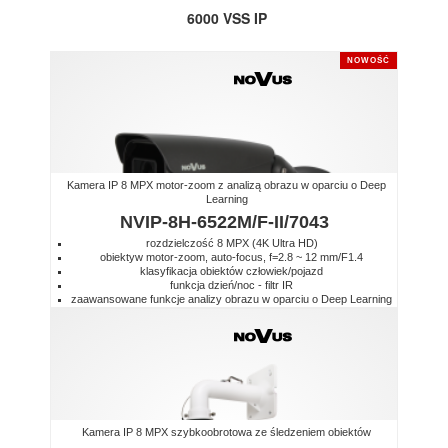
6000 VSS IP
NOWOŚĆ
Kamera IP 8 MPX motor-zoom z analizą obrazu w oparciu o Deep
Learning
NVIP-8H-6522M/F-II/7043
rozdzielczość 8 MPX (4K Ultra HD)
obiektyw motor-zoom, auto-focus, f=2.8 ~ 12 mm/F1.4
klasyfikacja obiektów człowiek/pojazd
funkcja dzień/noc - filtr IR
zaawansowane funkcje analizy obrazu w oparciu o Deep Learning
Kamera IP 8 MPX szybkoobrotowa ze śledzeniem obiektów