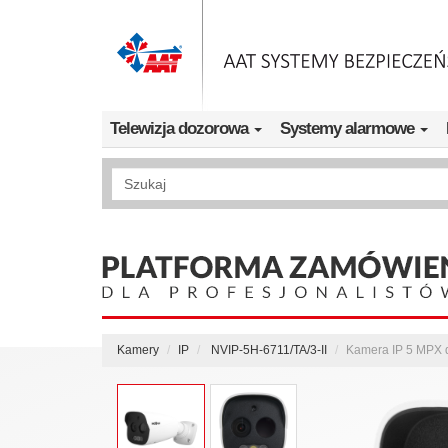
Przejdź do treści
Telewizja dozorowa
Systemy alarmowe
Wyszukiwanie pełnotekstowe
Kamery
IP
NVIP-5H-6711/TA/3-II
Kamera IP 5 MPX d