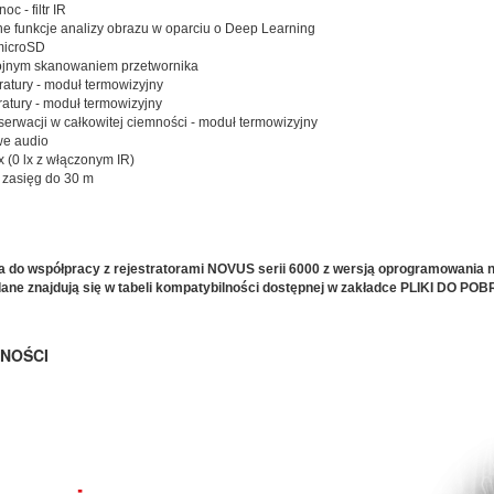
oc - filtr IR
 funkcje analizy obrazu w oparciu o Deep Learning
 microSD
jnym skanowaniem przetwornika
atury - moduł termowizyjny
atury - moduł termowizyjny
erwacji w całkowitej ciemności - moduł termowizyjny
e audio
x (0 lx z włączonym IR)
, zasięg do 30 m
o współpracy z rejestratorami NOVUS serii 6000 z wersją oprogramowania no
ane znajdują się w tabeli kompatybilności dostępnej w zakładce PLIKI DO PO
NOŚCI