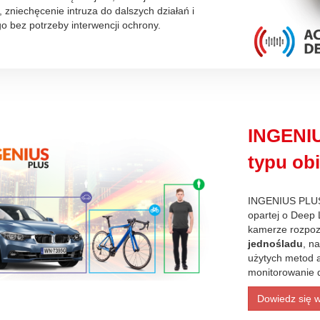
zniechęcenie intruza do dalszych działań i
o bez potrzeby interwencji ochrony.
INGENIU
typu ob
INGENIUS PLUS -
opartej o Deep 
kamerze rozpoz
jednośladu
, n
użytych metod a
monitorowanie 
Dowiedz się w