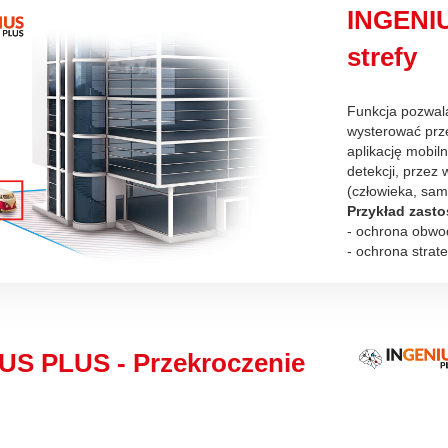
INGENIU
strefy
Funkcja pozwala
wysterować prz
aplikację mobil
detekcji, przez
(człowieka, sam
Przykład zast
- ochrona obwo
- ochrona strat
US PLUS - Przekroczenie