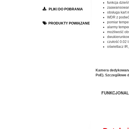
funkcja dzień/n
zaawansowane
PLIKI DO POBRANIA
obsługa kart
WDR z podwó
pomiar temper
PRODUKTY POWIĄZANE
alarmy temper
możliwość obs
dwukierunkow
czułość 0.02 l
oświetlacz IR
Kamera dedykowana d
PoE). Szczegółowe d
FUNKCJONAL