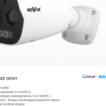
SZE CECHY
ć 5 MPX
oogniskowy, f=4 mm/F1.6
owizyjny stałoogniskowy, f=3.2 mm/F1.1
ision - funkcja umożliwiająca nałożenie obrazu
o na obraz wizyjny