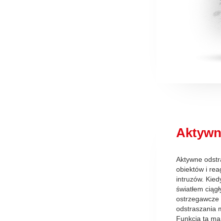
Aktywn
Aktywne odstr
obiektów i re
intruzów. Kie
światłem ciąg
ostrzegawcze l
odstraszania 
Funkcja ta ma 