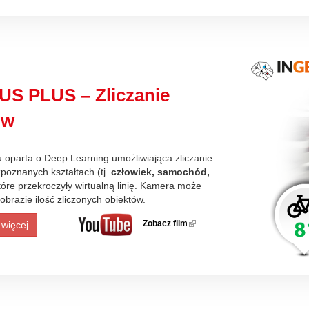
US PLUS – Zliczanie
ów
u oparta o Deep Learning umożliwiająca zliczanie
poznanych kształtach (tj.
człowiek, samochód,
które przekroczyły wirtualną linię. Kamera może
obrazie ilość zliczonych obiektów.
Zobacz film
(link is
 więcej
external)