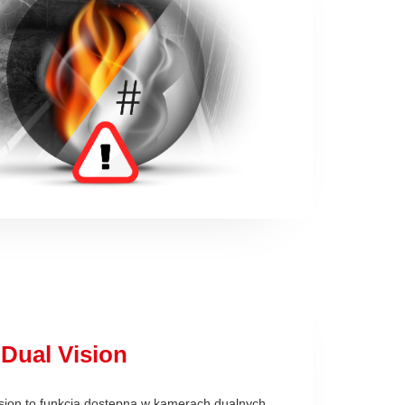
Dual Vision
ion to funkcja dostępna w kamerach dualnych.