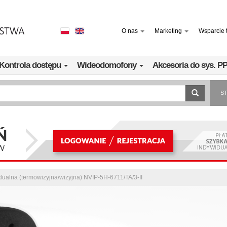
O nas
Marketing
Wsparcie 
Kontrola dostępu
Wideodomofony
Akcesoria do sys. 
S
ualna (termowizyjna/wizyjna) NVIP-5H-6711/TA/3-II