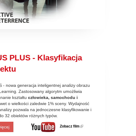
S PLUS - Klasyfikacja
iektu
 nowa generacja inteligentnej analizy obrazu
Learning. Zastosowany algorytm umożliwia
nanie kształtu
człowieka, samochodu i
awet o wielkości zaledwie 1% sceny. Wydajność
nalizy pozwala na jednoczesne klasyfikowanie i
do 32 obiektów różnych typów.
Zobacz film
(link is
ięcej
external)