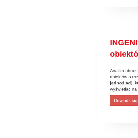
INGENI
obiekt
Analiza obraz
obiektów o roz
jednoślad
), 
wyświetlać na 
Dowiedz się