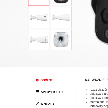
NAJWAŻNIEJ
OGÓLNE
rozdzielczoś
SPECYFIKACJA
obiektyw stał
obiektyw term
thermo dual v
WYMIARY
termowizyjneg