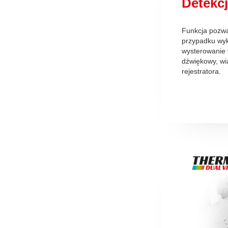
Detekcj
Funkcja pozwa
przypadku wyk
wysterowanie 
dźwiękowy, wi
rejestratora.