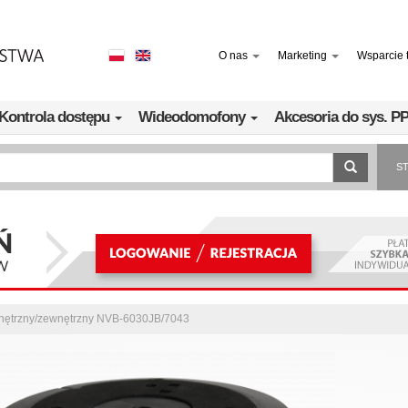
O nas
Marketing
Wsparcie 
Kontrola dostępu
Wideodomofony
Akcesoria do sys. 
S
wnętrzny/zewnętrzny NVB-6030JB/7043