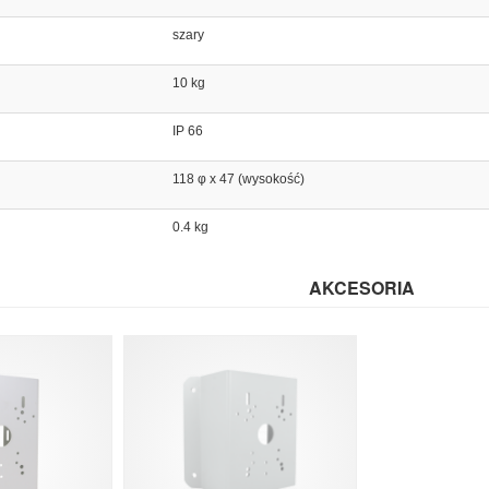
szary
10 kg
IP 66
118 φ x 47 (wysokość)
0.4 kg
AKCESORIA