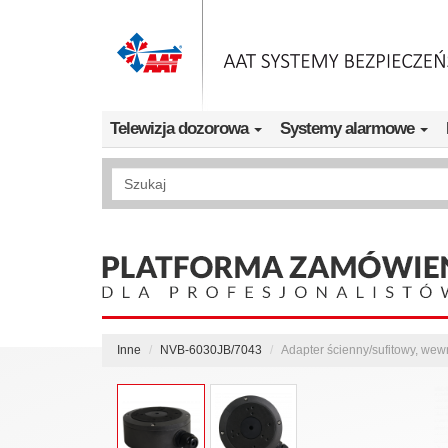
Przejdź do treści
Telewizja dozorowa
Systemy alarmowe
Wyszukiwanie pełnotekstowe
Inne
NVB-6030JB/7043
Adapter ścienny/sufitowy, we