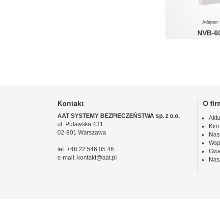
Adapter
NVB-6
Kontakt
O fir
AAT SYSTEMY BEZPIECZEŃSTWA sp. z o.o.
Aktu
ul. Puławska 431
Kim
02-801 Warszawa
Nas
Wsp
tel. +48 22 546 05 46
Gwa
e-mail: kontakt@aat.pl
Nas