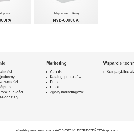
 słupowy
Adapter narożnikowy
000PA
NVB-6000CA
mie
Marketing
Wsparcie tech
alności
Cenniki
Kompatybilne ak
 jesteśmy
Katalogi produktów
ze wartości
Prasa
ółpraca
Ulotki
rancja jakości
Zgody marketingowe
ze oddziały
Wszelkie prawa zastrzeżone AAT SYSTEMY BEZPIECZEŃSTWA sp. z o.o.