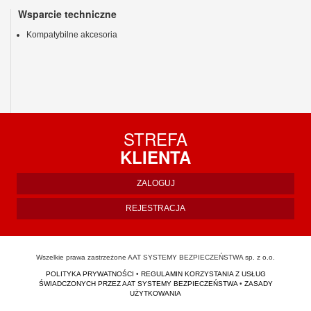
Wsparcie techniczne
Kompatybilne akcesoria
STREFA
KLIENTA
ZALOGUJ
REJESTRACJA
Wszelkie prawa zastrzeżone AAT SYSTEMY BEZPIECZEŃSTWA sp. z o.o.
POLITYKA PRYWATNOŚCI
•
REGULAMIN KORZYSTANIA Z USŁUG
ŚWIADCZONYCH PRZEZ AAT SYSTEMY BEZPIECZEŃSTWA
•
ZASADY
UŻYTKOWANIA