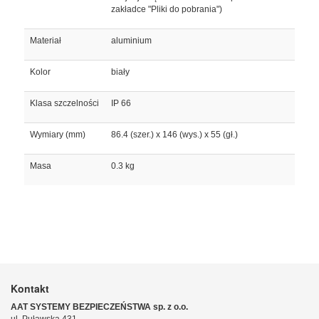
zakładce "Pliki do pobrania")
Materiał
aluminium
Kolor
biały
Klasa szczelności
IP 66
Wymiary (mm)
86.4 (szer.) x 146 (wys.) x 55 (gł.)
Masa
0.3 kg
Kontakt
AAT SYSTEMY BEZPIECZEŃSTWA sp. z o.o.
ul. Puławska 431