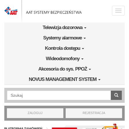
Przejdź do treści
Toggle
naviga
Telewizja dozorowa
Systemy alarmowe
Kontrola dostępu
Wideodomofony
Akcesoria do sys. PPOŻ
NOVUS MANAGEMENT SYSTEM
Wyszukiwanie pełnotekstowe
ZALOGUJ
REJESTRACJA