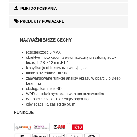
PLIKI DO POBRANIA
PRODUKTY POWIĄZANE
NAJWAŻNIEJSZE CECHY
rozdzielczość 5 MPX
obiektyw motor-zoom z automatyczną przysłoną, auto-
focus, f=2.8 ~ 12 mm/F1.4
klasyfikacja obiektów człowiek/pojazd
funkcja dzień/noc - filtr IR
zaawansowane funkcje analizy obrazu w oparciu o Deep
Learning
obsługa kart microSD
WDR z podwójnym skanowaniem przetwornika
czułość 0.007 lx (0 lx z włączonym IR)
oświetlacz IR, zasięg do 50 m
FUNKCJE