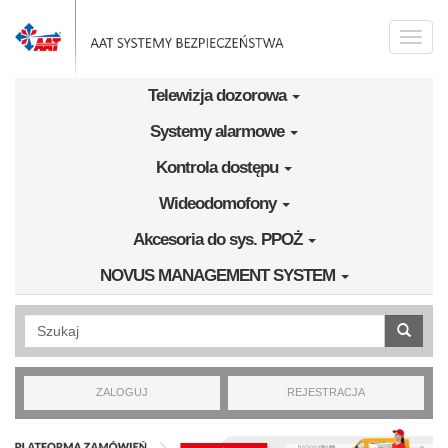
Przejdź do treści
Toggle
naviga
Telewizja dozorowa
Systemy alarmowe
Kontrola dostępu
Wideodomofony
Akcesoria do sys. PPOŻ
NOVUS MANAGEMENT SYSTEM
Wyszukiwanie pełnotekstowe
ZALOGUJ
REJESTRACJA