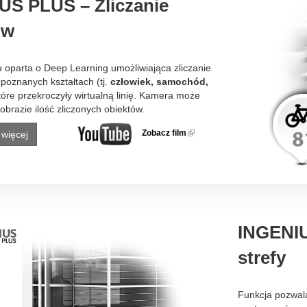
US PLUS – Zliczanie
ów
u oparta o Deep Learning umożliwiająca zliczanie
poznanych kształtach (tj.
człowiek, samochód,
które przekroczyły wirtualną linię. Kamera może
obrazie ilość zliczonych obiektów.
Zobacz film
(link is
 więcej
external)
INGENIU
strefy
Funkcja pozwala