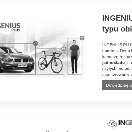
INGENIU
typu ob
INGENIUS PLUS -
opartej o Deep 
kamerze rozpoz
jednośladu
, n
użytych metod a
monitorowanie 
Dowiedz się w