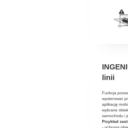
INGENI
linii
Funkcja pozwa
wysterować pr
aplikację mobi
wybrane obiek
samochodu i j
Przykład zas
- ochrona ob