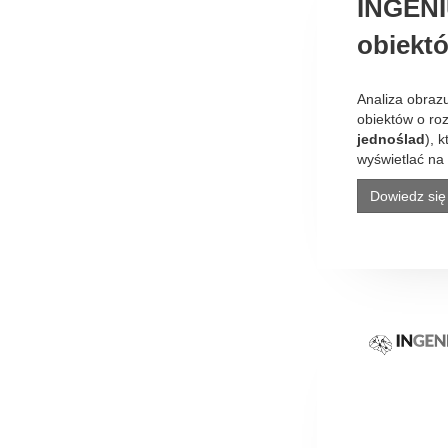
INGENI
obiekt
Analiza obraz
obiektów o roz
jednoślad
), 
wyświetlać na 
Dowiedz się