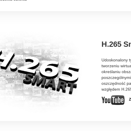
H.265 S
Udoskonalony t
tworzeniu wirt
określaniu obsz
poszczególnymi
oszczędność p
względem H.26
Z