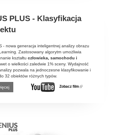
S PLUS - Klasyfikacja
iektu
 nowa generacja inteligentnej analizy obrazu
Learning. Zastosowany algorytm umożliwia
nanie kształtu
człowieka, samochodu i
awet o wielkości zaledwie 1% sceny. Wydajność
nalizy pozwala na jednoczesne klasyfikowanie i
do 32 obiektów różnych typów.
Zobacz film
(link is
ięcej
external)