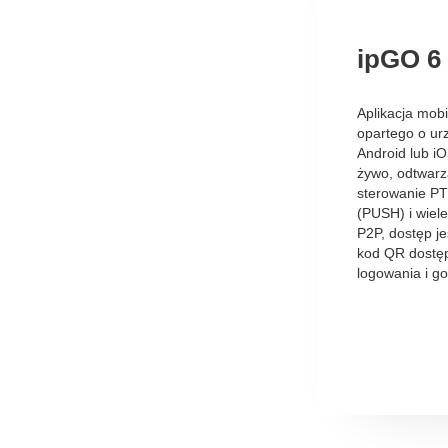
ipGO 6
Aplikacja mob
opartego o ur
Android lub i
żywo, odtwarz
sterowanie PT
(PUSH) i wiele
P2P, dostęp j
kod QR dostęp
logowania i g