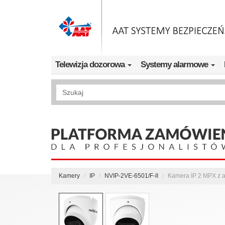
Przejdź do treści
Telewizja dozorowa
Systemy alarmowe
Wyszukiwanie pełnotekstowe
Kamery
IP
NVIP-2VE-6501/F-II
Kamera IP 2 MPX z a