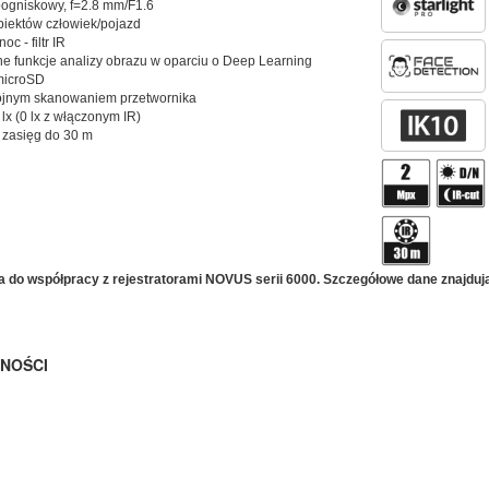
oogniskowy, f=2.8 mm/F1.6
obiektów człowiek/pojazd
oc - filtr IR
 funkcje analizy obrazu w oparciu o Deep Learning
 microSD
jnym skanowaniem przetwornika
lx (0 lx z włączonym IR)
, zasięg do 30 m
o współpracy z rejestratorami NOVUS serii 6000. Szczegółowe dane znajdują s
NOŚCI