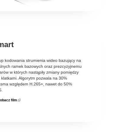
mart
yp kodowania strumienia wideo bazujący na
ualnych ramek bazowych oraz prezcyzyjnemu
arów w których nastąpiły zmiany pomiędzy
 klatkami. Algorytm pozwala na 30%
asma względem H.265+, nawet do 50%
5.
obacz film
(link is
external)