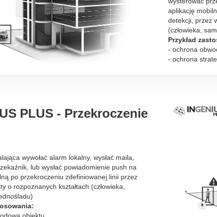
wysterować prz
aplikację mobil
detekcji, przez
(człowieka, sam
Przykład zast
- ochrona obwo
- ochrona strat
US PLUS - Przekroczenie
lająca wywołać alarm lokalny, wysłać maila,
zekaźnik, lub wysłać powiadomienie push na
lną po przekroczeniu zdefiniowanej linii przez
ty o rozpoznanych kształtach (człowieka,
ednośladu)
tosowania:
wodowa obiektu