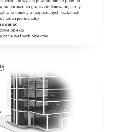
ekaźnik, lub wysłać powiadomienie push na
ną po naruszeniu granic zdefiniowanej strefy
 wybrane obiekty o rozpoznanych kształtach
ochodu i jednośladu)
osowania:
dowa obiektu
egicznie ważnych obiektów