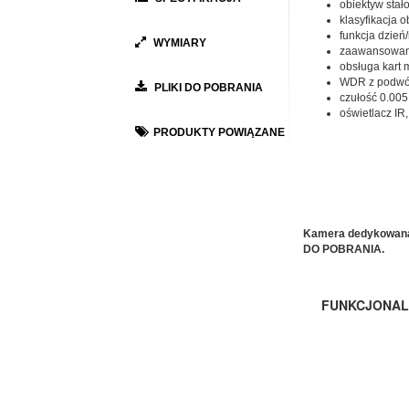
obiektyw stał
klasyfikacja 
funkcja dzień/n
WYMIARY
zaawansowane
obsługa kart
WDR z podwó
PLIKI DO POBRANIA
czułość 0.005 
oświetlacz IR
PRODUKTY POWIĄZANE
Kamera dedykowana d
DO POBRANIA.
FUNKCJONAL