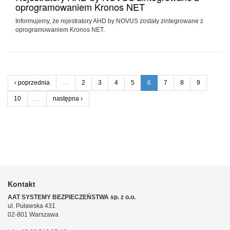
oprogramowaniem Kronos NET
Informujemy, że rejestratory AHD by NOVUS zostały zintegrowane z
oprogramowaniem Kronos NET.
‹ poprzednia
…
2
3
4
5
6
7
8
9
10
…
następna ›
Kontakt
AAT SYSTEMY BEZPIECZEŃSTWA sp. z o.o.
ul. Puławska 431
02-801 Warszawa