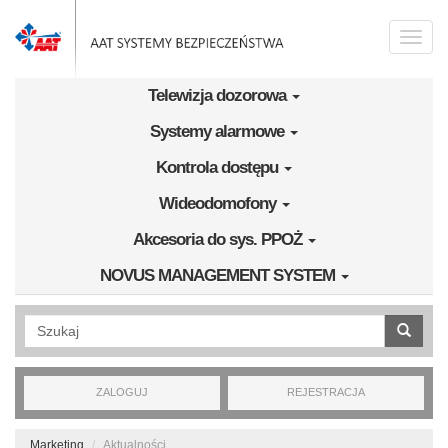
Przejdź do treści
Toggle
naviga
Telewizja dozorowa
Systemy alarmowe
Kontrola dostępu
Wideodomofony
Akcesoria do sys. PPOŻ
NOVUS MANAGEMENT SYSTEM
Wyszukiwanie pełnotekstowe
ZALOGUJ
REJESTRACJA
Marketing
Aktualności