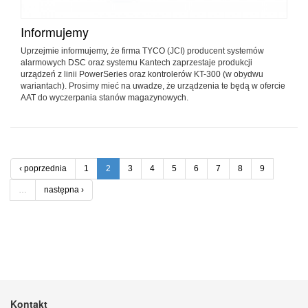
Informujemy
Uprzejmie informujemy, że firma TYCO (JCI) producent systemów
alarmowych DSC oraz systemu Kantech zaprzestaje produkcji
urządzeń z linii PowerSeries oraz kontrolerów KT-300 (w obydwu
wariantach). Prosimy mieć na uwadze, że urządzenia te będą w ofercie
AAT do wyczerpania stanów magazynowych.
‹ poprzednia
1
2
3
4
5
6
7
8
9
…
następna ›
Kontakt