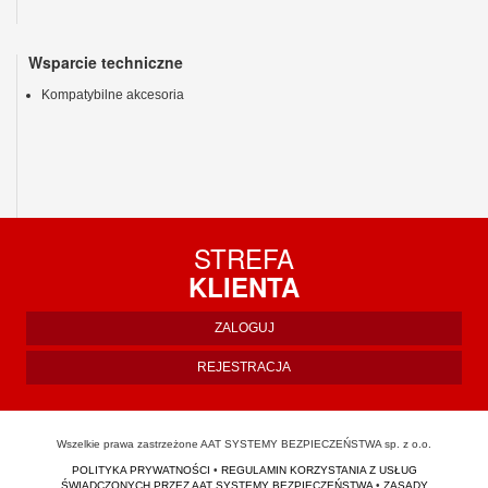
Wsparcie techniczne
Kompatybilne akcesoria
STREFA
KLIENTA
ZALOGUJ
REJESTRACJA
Wszelkie prawa zastrzeżone AAT SYSTEMY BEZPIECZEŃSTWA sp. z o.o.
POLITYKA PRYWATNOŚCI
•
REGULAMIN KORZYSTANIA Z USŁUG
ŚWIADCZONYCH PRZEZ AAT SYSTEMY BEZPIECZEŃSTWA
•
ZASADY