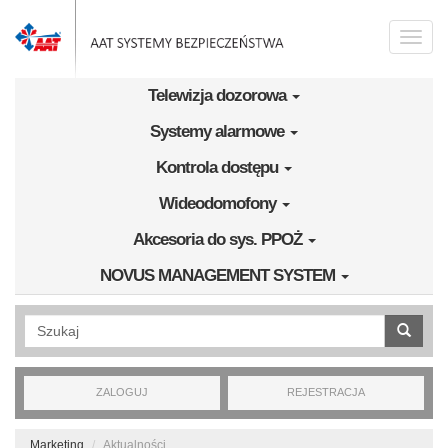
Przejdź do treści
Toggle
naviga
Telewizja dozorowa
Systemy alarmowe
Kontrola dostępu
Wideodomofony
Akcesoria do sys. PPOŻ
NOVUS MANAGEMENT SYSTEM
Wyszukiwanie pełnotekstowe
ZALOGUJ
REJESTRACJA
Marketing
Aktualności