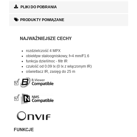
PLIKI DO POBRANIA
PRODUKTY POWIĄZANE
NAJWAŻNIEJSZE CECHY
rozdzielczość 4 MPX
obiektyw stałoogniskowy, f=4 mm/F1.6
funkcja dzień/noc - filtr IR
czułość od 0.09 lx (0 lx z włączonym IR)
oświetlacz IR, zasięg do 25 m
FUNKCJE