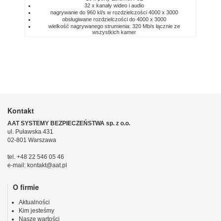
32 x kanały wideo i audio
nagrywanie do 960 kl/s w rozdzielczości 4000 x 3000
obsługiwane rozdzielczości do 4000 x 3000
wielkość nagrywanego strumienia: 320 Mb/s łącznie ze
wszystkich kamer
Kontakt
AAT SYSTEMY BEZPIECZEŃSTWA sp. z o.o.
ul. Puławska 431
02-801 Warszawa
tel. +48 22 546 05 46
e-mail: kontakt@aat.pl
O firmie
Aktualności
Kim jesteśmy
Nasze wartości