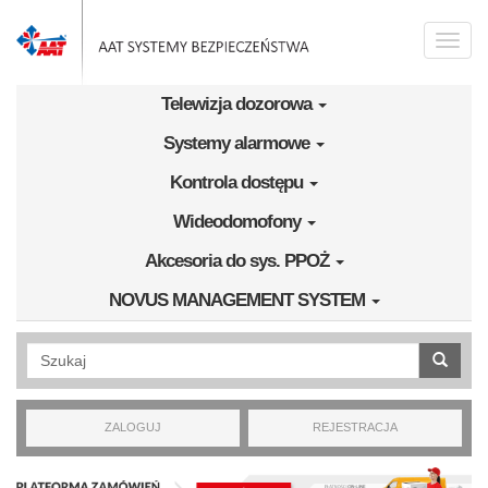
Przejdź do treści
Toggle
naviga
Telewizja dozorowa
Systemy alarmowe
Kontrola dostępu
Wideodomofony
Akcesoria do sys. PPOŻ
NOVUS MANAGEMENT SYSTEM
Wyszukiwanie pełnotekstowe
ZALOGUJ
REJESTRACJA