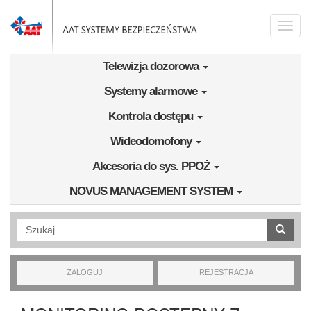
Przejdź do treści
Toggle
naviga
Telewizja dozorowa
Systemy alarmowe
Kontrola dostępu
Wideodomofony
Akcesoria do sys. PPOŻ
NOVUS MANAGEMENT SYSTEM
Wyszukiwanie pełnotekstowe
ZALOGUJ
REJESTRACJA