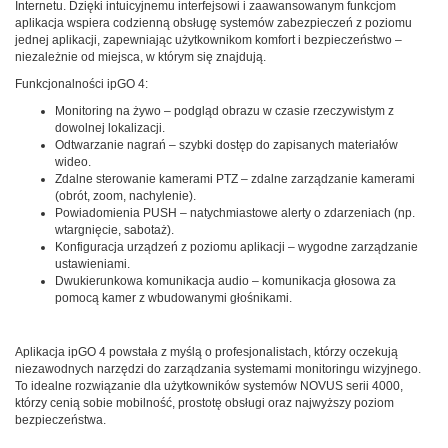
Internetu. Dzięki intuicyjnemu interfejsowi i zaawansowanym funkcjom
aplikacja wspiera codzienną obsługę systemów zabezpieczeń z poziomu
jednej aplikacji, zapewniając użytkownikom komfort i bezpieczeństwo –
niezależnie od miejsca, w którym się znajdują.
Funkcjonalności ipGO 4:
Monitoring na żywo – podgląd obrazu w czasie rzeczywistym z
dowolnej lokalizacji.
Odtwarzanie nagrań – szybki dostęp do zapisanych materiałów
wideo.
Zdalne sterowanie kamerami PTZ – zdalne zarządzanie kamerami
(obrót, zoom, nachylenie).
Powiadomienia PUSH – natychmiastowe alerty o zdarzeniach (np.
wtargnięcie, sabotaż).
Konfiguracja urządzeń z poziomu aplikacji – wygodne zarządzanie
ustawieniami.
Dwukierunkowa komunikacja audio – komunikacja głosowa za
pomocą kamer z wbudowanymi głośnikami.
Aplikacja ipGO 4 powstała z myślą o profesjonalistach, którzy oczekują
niezawodnych narzędzi do zarządzania systemami monitoringu wizyjnego.
To idealne rozwiązanie dla użytkowników systemów NOVUS serii 4000,
którzy cenią sobie mobilność, prostotę obsługi oraz najwyższy poziom
bezpieczeństwa.