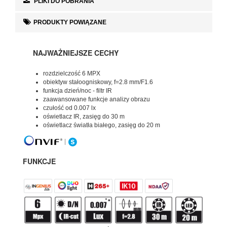
PLIKI DO POBRANIA
PRODUKTY POWIĄZANE
NAJWAŻNIEJSZE CECHY
rozdzielczość 6 MPX
obiektyw stałoogniskowy, f=2.8 mm/F1.6
funkcja dzień/noc - filtr IR
zaawansowane funkcje analizy obrazu
czułość od 0.007 lx
oświetlacz IR, zasięg do 30 m
oświetlacz światła białego, zasięg do 20 m
FUNKCJE