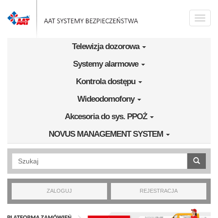
Przejdź do treści
Toggle
naviga
Telewizja dozorowa
Systemy alarmowe
Kontrola dostępu
Wideodomofony
Akcesoria do sys. PPOŻ
NOVUS MANAGEMENT SYSTEM
Wyszukiwanie pełnotekstowe
ZALOGUJ
REJESTRACJA