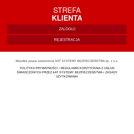
STREFA
KLIENTA
ZALOGUJ
REJESTRACJA
Wszelkie prawa zastrzeżone AAT SYSTEMY BEZPIECZEŃSTWA sp. z o.o.
POLITYKA PRYWATNOŚCI
•
REGULAMIN KORZYSTANIA Z USŁUG
ŚWIADCZONYCH PRZEZ AAT SYSTEMY BEZPIECZEŃSTWA
•
ZASADY
UŻYTKOWANIA