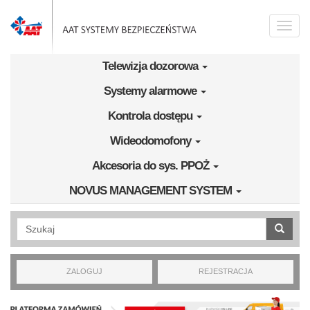
Przejdź do treści
Toggle
naviga
Telewizja dozorowa
Systemy alarmowe
Kontrola dostępu
Wideodomofony
Akcesoria do sys. PPOŻ
NOVUS MANAGEMENT SYSTEM
Wyszukiwanie pełnotekstowe
ZALOGUJ
REJESTRACJA