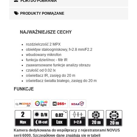
PLIKI DO POBRANIA
PRODUKTY POWIĄZANE
NAJWAŻNIEJSZE CECHY
rozdzielczość 2 MPX
obiektyw stałoogniskowy, f=2.8 mm/F2.2
wbudowany mikrofon
funkcja dzień/noc - filtr IR
zaawansowane funkcje analizy obrazu
czułość od 0.02 lx
oświetlacz IR, zasięg do 20 m
oświetlacz światła białego, zasięg do 20 m
FUNKCJE
Kamera dedykowana do współpracy z rejestratorami NOVUS
serii 6000. Szczegółowe dane znajdują się w tabeli