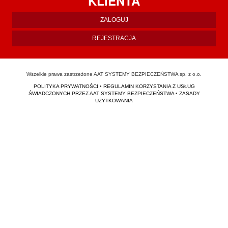
KLIENTA
ZALOGUJ
REJESTRACJA
Wszelkie prawa zastrzeżone AAT SYSTEMY BEZPIECZEŃSTWA sp. z o.o.
POLITYKA PRYWATNOŚCI
•
REGULAMIN KORZYSTANIA Z USŁUG
ŚWIADCZONYCH PRZEZ AAT SYSTEMY BEZPIECZEŃSTWA
•
ZASADY
UŻYTKOWANIA