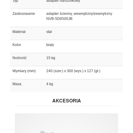
Typ
adapter narożnikowy
Zastosowanie
adapter ścienny, wewnętrzny/zewnętrzny
NVB-SD6500JB
Materiał
stal
Kolor
biały
Nośność
15 kg
Wymiary (mm)
240 (szer.) x 300 (wys.) x 127 (gł.)
Masa
4 kg
AKCESORIA