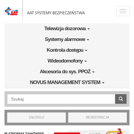
Przejdź do treści
Toggle
naviga
Telewizja dozorowa
Systemy alarmowe
Kontrola dostępu
Wideodomofony
Akcesoria do sys. PPOŻ
NOVUS MANAGEMENT SYSTEM
Wyszukiwanie pełnotekstowe
ZALOGUJ
REJESTRACJA