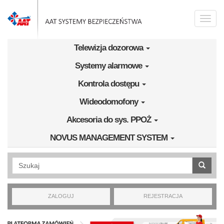
Przejdź do treści
Toggle
naviga
Telewizja dozorowa
Systemy alarmowe
Kontrola dostępu
Wideodomofony
Akcesoria do sys. PPOŻ
NOVUS MANAGEMENT SYSTEM
Wyszukiwanie pełnotekstowe
ZALOGUJ
REJESTRACJA