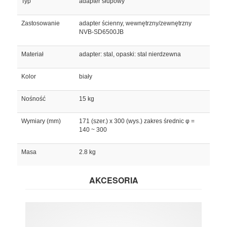
Typ
adapter słupowy
Zastosowanie
adapter ścienny, wewnętrzny/zewnętrzny
NVB-SD6500JB
Materiał
adapter: stal, opaski: stal nierdzewna
Kolor
biały
Nośność
15 kg
Wymiary (mm)
171 (szer.) x 300 (wys.) zakres średnic φ =
140 ~ 300
Masa
2.8 kg
AKCESORIA