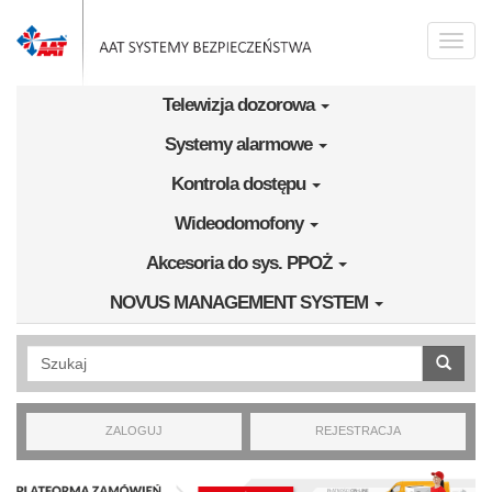
Przejdź do treści
Toggle
naviga
Telewizja dozorowa
Systemy alarmowe
Kontrola dostępu
Wideodomofony
Akcesoria do sys. PPOŻ
NOVUS MANAGEMENT SYSTEM
Wyszukiwanie pełnotekstowe
ZALOGUJ
REJESTRACJA