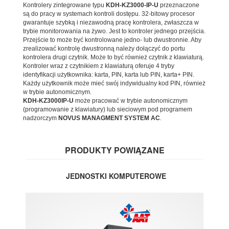
Kontrolery zintegrowane typu
KDH-KZ3000-IP-U
przeznaczone
są do pracy w systemach kontroli dostępu. 32-bitowy procesor
gwarantuje szybką i niezawodną pracę kontrolera, zwłaszcza w
trybie monitorowania na żywo. Jest to kontroler jednego przejścia.
Przejście to może być kontrolowane jedno- lub dwustronnie. Aby
zrealizować kontrolę dwustronną należy dołączyć do portu
kontrolera drugi czytnik. Może to być również czytnik z klawiaturą.
Kontroler wraz z czytnikiem z klawiaturą oferuje 4 tryby
identyfikacji użytkownika: karta, PIN, karta lub PIN, karta+ PIN.
Każdy użytkownik może mieć swój indywidualny kod PIN, również
w trybie autonomicznym.
KDH-KZ3000IP-U
może pracować w trybie autonomicznym
(programowanie z klawiatury) lub sieciowym pod programem
nadzorczym
NOVUS MANAGMENT SYSTEM AC
.
PRODUKTY POWIĄZANE
JEDNOSTKI KOMPUTEROWE