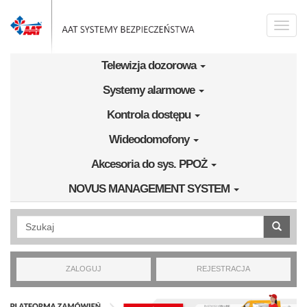
Przejdź do treści
Toggle
naviga
Telewizja dozorowa
Systemy alarmowe
Kontrola dostępu
Wideodomofony
Akcesoria do sys. PPOŻ
NOVUS MANAGEMENT SYSTEM
Wyszukiwanie pełnotekstowe
ZALOGUJ
REJESTRACJA