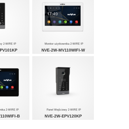
owy 2-WIRE IP
Monitor użytkownika 2-WIRE IP
PV101KP
NVE-2W-MV110WIFI-W
wnika 2-WIRE IP
Panel Wejściowy 2-WIRE IP
110WIFI-B
NVE-2W-EPV120KP