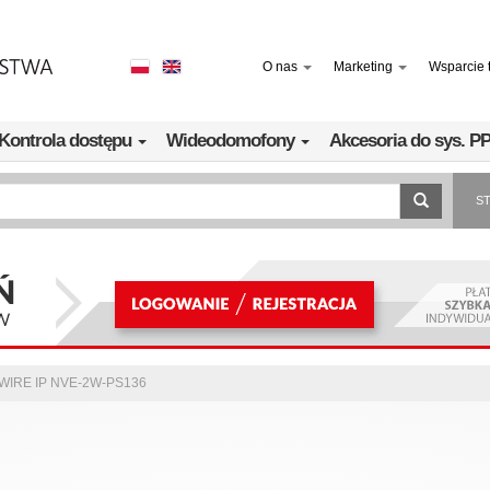
O nas
Marketing
Wsparcie 
Kontrola dostępu
Wideodomofony
Akcesoria do sys. 
S
2-WIRE IP NVE-2W-PS136