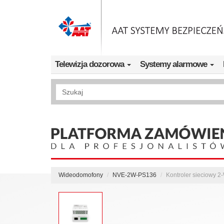
Przejdź do treści
Telewizja dozorowa
Systemy alarmowe
Wyszukiwanie pełnotekstowe
Wideodomofony
NVE-2W-PS136
Kontroler sieciowy 