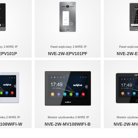
owy 2-WIRE IP
Panel wejściowy 2-WIRE IP
Panel wejści
EPV101P
NVE-2W-EPV101PF
NVE-2W-E
wnika 2-WIRE IP
Monitor użytkownika 2-WIRE IP
Monitor użytko
108WIFI-W
NVE-2W-MV108WIFI-B
NVE-2W-MV