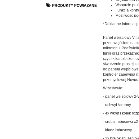
Wsparcie pro
PRODUKTY POWIĄZANE
Funkcja kontro
Możliwość pod
*Dokładne informacje
Panel wejściowy Vi
przed wejściem na p
mikrofonu. Podświet
furtki oraz przekaźn
czytnik kart zbliżeni
stworzenie prostej k
do panelu wejścioweg
kontroler zapewnia n
przemysłowej Novus. 
W zestawie:
- panel wejściowy 2-
- uchwyt ścienny
- 4x wkręt i kołek ro
- śruba imbusowa x2
- klucz imbusowy
- 3x brelok zbliżenio