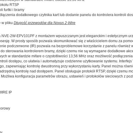
tokołu RTSP
li furtki i bramy
łączenia dodatkowego czytnika kart lub dodanie panelu do kontrolera kontroli do
 w pliku
Długość przewodów dla Novus 2-Wire
lla NVE-2W-EPV101PF z montażem wpuszczanym
jest eleganckim i estetycznym u
osesję. W prosty sposób pozwala skomunikować się z właścicielem domu za pomo
lenie podczerwone (IR) pozwala na bezproblemowe korzystanie z panelu również 
ik do sterowania kontrolerem bramy, dzięki czemu nie są wymagane dodatkowe akce
owych w standardzie mifare o częstotliwości 13,56 MHz oraz możliwość podłączenia 
ontroli dostępu, co ułatwia i automatyzuje codzienne użytkowanie systemu. Interfej
o, zapewniając kontrolę dwustronną przy wykorzystaniu karty. Panel można równie
adrzędną kontrolę nad dostępem. Panel obsługuje protokół RTSP, dzięki czemu możl
Możliwa konfiguracja parametrów obrazu, ustawień i protokołów sieciowych z pozi
WIRE IP
zporowy
wy