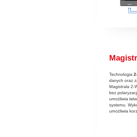
Magist
Technologia
2
danych oraz z
Magistrala 2-
bez polaryzac
umożliwia łat
systemu. Wykor
umożliwia korzy