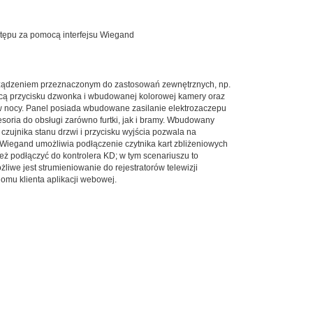
stępu za pomocą interfejsu Wiegand
rządzeniem przeznaczonym do zastosowań zewnętrznych, np.
cą przycisku dzwonka i wbudowanej kolorowej kamery oraz
w nocy. Panel posiada wbudowane zasilanie elektrozaczepu
soria do obsługi zarówno furtki, jak i bramy. Wbudowany
czujnika stanu drzwi i przycisku wyjścia pozwala na
s Wiegand umożliwia podłączenie czytnika kart zbliżeniowych
ż podłączyć do kontrolera KD; w tym scenariuszu to
iwe jest strumieniowanie do rejestratorów telewizji
omu klienta aplikacji webowej.