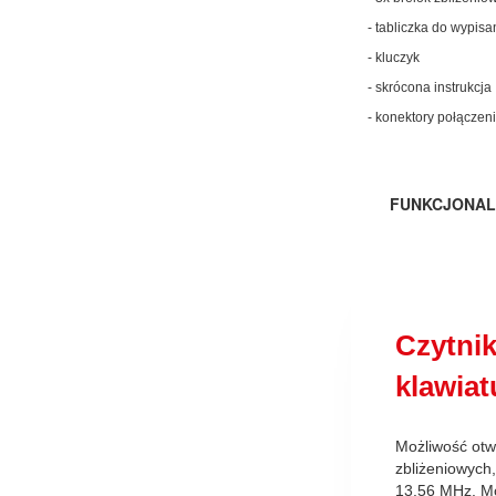
- tabliczka do wypis
- kluczyk
- skrócona instrukcja
- konektory połączen
FUNKCJONAL
Czytnik
klawiat
Możliwość otw
zbliżeniowych
13.56 MHz. Mo