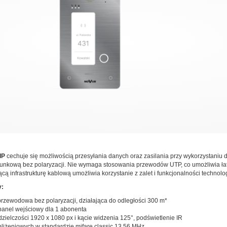
IP
cechuje się możliwością przesyłania danych oraz zasilania przy wykorzystaniu
unkową bez polaryzacji. Nie wymaga stosowania przewodów UTP, co umożliwia łat
ącą infrastrukturę kablową umożliwia korzystanie z zalet i funkcjonalności technologi
y:
przewodowa bez polaryzacji, działająca do odległości 300 m*
anel wejściowy dla 1 abonenta
zielczości 1920 x 1080 px i kącie widzenia 125
°, podświetlenie IR
zbliżeniowych w standardzie mifare classic 13.56 MHz