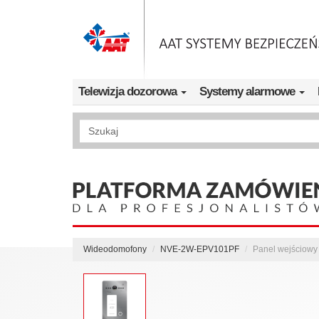
Przejdź do treści
Telewizja dozorowa
Systemy alarmowe
Wyszukiwanie pełnotekstowe
Wideodomofony
NVE-2W-EPV101PF
Panel wejściow